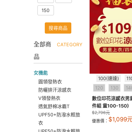
150
搜尋商品
全部商
CATEGORY
品
女機能
100(速達)
1
圓領發熱衣
120
130
14
防曬排汗涼感衣
V領發熱衣
數位印花涼感衣男童
件組 童100-150)
透氣舒棉冰霸T
$
2,796
元
UPF50+防潑水輕旅
$
1,099
優惠價：
衣
UPF50+防潑水輕旅