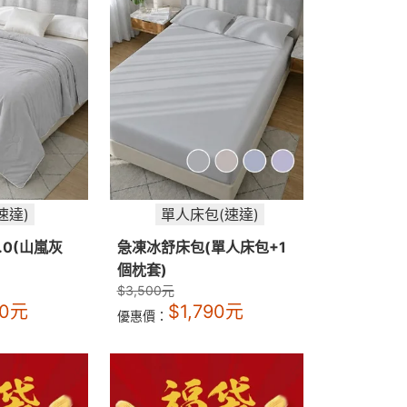
速達)
單人床包(速達)
.0(山嵐灰
急凍冰舒床包(單人床包+1
個枕套)
$
3,500
元
90
元
$
1,790
元
優惠價：