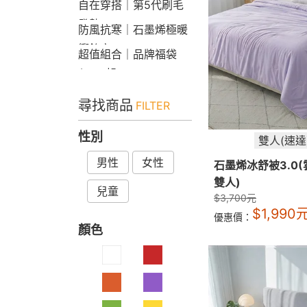
自在穿搭｜第5代刷毛
發熱Bra T
防風抗寒｜石墨烯極暖
衝鋒衣
超值組合｜品牌福袋
$599起
尋找商品
FILTER
性別
雙人(速達
男性
女性
石墨烯冰舒被3.0
雙人)
兒童
$
3,700
元
$
1,990
優惠價：
顏色