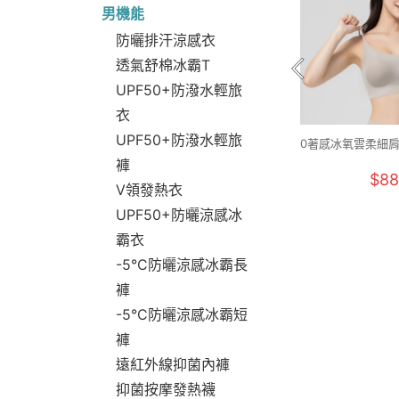
男機能
防曬排汗涼感衣
透氣舒棉冰霸T
UPF50+防潑水輕旅
衣
UPF50+防潑水輕旅
0著感冰氧雲柔細肩
褲
F+)
$88
V領發熱衣
UPF50+防曬涼感冰
霸衣
-5°C防曬涼感冰霸長
褲
-5°C防曬涼感冰霸短
褲
遠紅外線抑菌內褲
抑菌按摩發熱襪