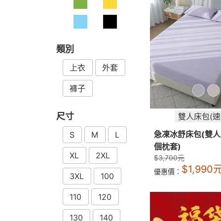
類別
上衣
外套
褲子
尺寸
雙人床包(速
急凍冰舒床包(雙人
S
M
L
個枕套)
XL
2XL
$
3,700
元
$
1,990
優惠價：
3XL
100
110
120
130
140