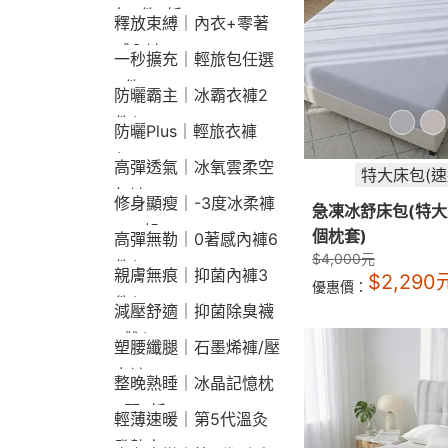
包2件9折
釋放束縛｜內衣+零著
感內褲
一秒擴充｜輕旅包任選
2件2190
防曬霸主｜冰霸衣褲2
件$1790
防曬Plus｜輕旅衣褲
$2190
高彈透氣｜冰氧雲柔空
特大床包(速
氣褲
修身顯瘦｜-3度冰柔褲
急凍冰舒床包(特大
790起
個枕套)
高彈無勒｜0著感內褲6
$
4,000
元
件$1290
親膚無痕｜抑菌內褲3
$
2,290
優惠價：
件$790
減壓舒適｜抑菌除臭襪
3雙$660
塑腰纖腿｜石墨烯褲/壓
力褲
整晚熟睡｜冰晶記憶枕
2顆9折
輕薄速暖｜第5代溫灸
發熱衣