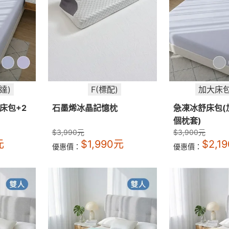
達)
F(標配)
加大床包
床包+2
石墨烯冰晶記憶枕
急凍冰舒床包(
個枕套)
$
3,990
元
$
3,900
元
元
$
1,990
元
$
2,19
優惠價：
優惠價：