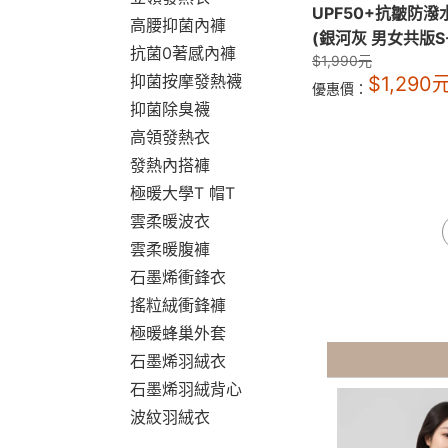
UPF50+抗皺防
高腰抑菌內褲
(銀河灰 男女共版S-
抗菌0著感內褲
$
1,990
元
抑菌按摩發熱襪
$
1,290
優惠價：
抑菌除臭襪
高領發熱衣
發熱內搭褲
極暖大學T 帽T
雲柔暖波衣
雲柔暖腹褲
石墨烯衝鋒衣
搖粒絨衝鋒褲
極暖蜂巢外套
石墨烯羽絨衣
石墨烯羽絨背心
波紋羽絨衣