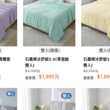
)
雙人(速達)
雙人(
(雲霧紫
石墨烯冰舒被3.0(青瓷綠
石墨烯冰舒被3
雙人)
雙人)
$
3,700
元
$
3,700
元
元
$
1,990
元
$
1,9
優惠價：
優惠價：