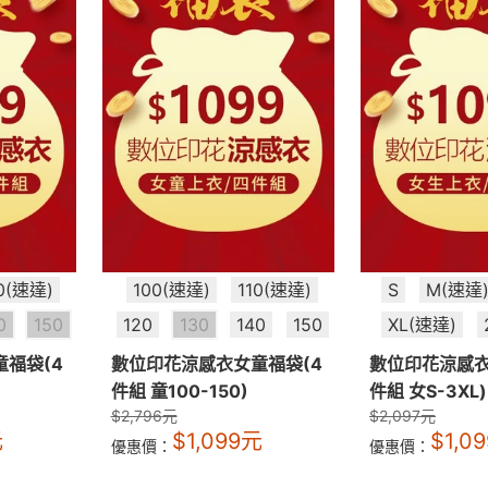
10(速達)
100(速達)
110(速達)
S
M(速達
0
150
120
130
140
150
XL(速達)
福袋(4
數位印花涼感衣女童福袋(4
數位印花涼感衣
件組 童100-150)
件組 女S-3XL)
$
2,796
元
$
2,097
元
元
$
1,099
元
$
1,09
優惠價：
優惠價：