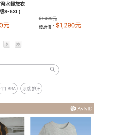
皺防潑水輕旅衣
S-5XL)
$
1,990
元
90
元
$
1,290
元
優惠價：
平口 BRA
涼感 排汗