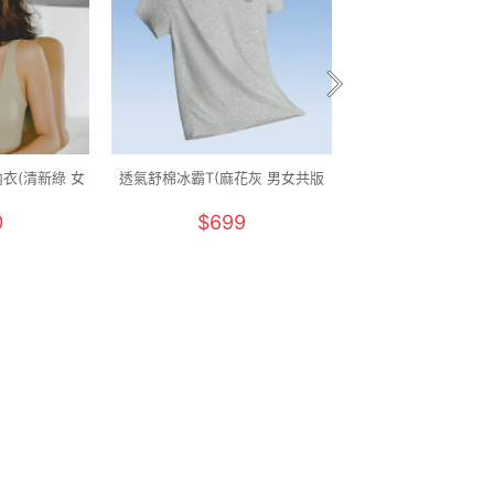
衣(清新綠 女
透氣舒棉冰霸T(麻花灰 男女共版
透氣舒棉冰霸T(純淨
)
M-5XL)
M-5XL)
0
$699
$699