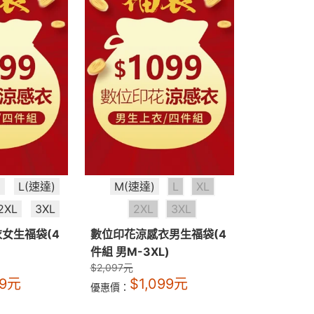
)
L(速達)
M(速達)
L
XL
2XL
3XL
2XL
3XL
女生福袋(4
數位印花涼感衣男生福袋(4
件組 男M-3XL)
$
2,097
元
9
元
$
1,099
元
優惠價：