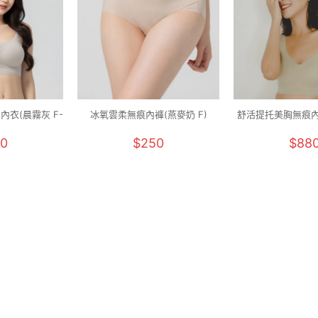
內衣(晨霧灰 F-
冰氧雲柔無痕內褲(燕麥奶 F)
舒活提托美胸無痕內
M-2XL
0
$250
$88