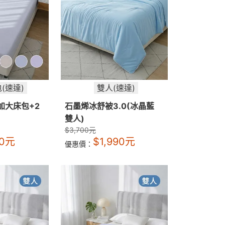
(速達)
雙人(速達)
加大床包+2
石墨烯冰舒被3.0(冰晶藍
雙人)
$
3,700
元
0
元
$
1,990
元
優惠價：