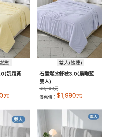
速達)
雙人(速達)
.0(奶霜黃
石墨烯冰舒被3.0(晨曦藍
雙人)
$
3,700
元
90
元
$
1,990
元
優惠價：