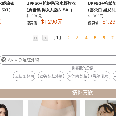
潑水輕旅衣
UPF50+抗皺防潑水輕旅衣
UPF50+抗
5XL)
(頁岩黑 男女共版S-5XL)
(雲朵白 男女共版
$
1,990
元
$
1,990
元
元
$
1,290
元
$
1,2
優惠價：
優惠價：
[ 1 ]
2
3
4
5
6
7
遠紅外線
你喜歡的分類
長版 無鋼圈
福袋 遠紅外線
紫外線 連帽
鞋墊 乳膠
猜你喜歡