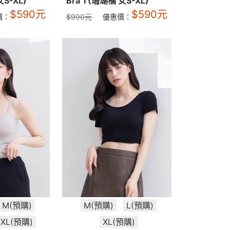
女S-XL)
Bra T(珊瑚橘 女S-XL)
$
590
元
$
590
元
價：
$
990
元
優惠價：
M(預購)
M(預購)
L(預購)
XL(預購)
XL(預購)