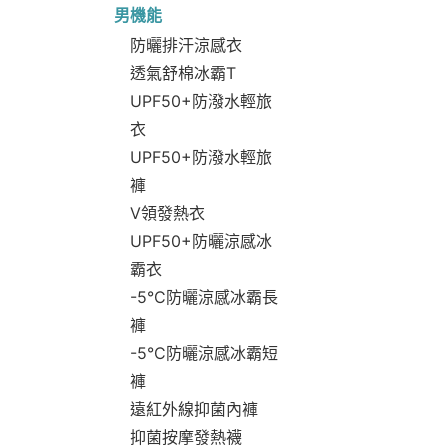
男機能
防曬排汗涼感衣
透氣舒棉冰霸T
UPF50+防潑水輕旅
衣
UPF50+防潑水輕旅
褲
V領發熱衣
UPF50+防曬涼感冰
霸衣
-5°C防曬涼感冰霸長
褲
-5°C防曬涼感冰霸短
褲
遠紅外線抑菌內褲
抑菌按摩發熱襪