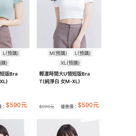
L(預購)
M(預購)
L(預購)
預購)
XL(預購)
短版Bra
輕漾時間大U領短版Bra
XL)
T(純淨白 女M-XL)
$
590
元
$
590
元
價：
$
990
元
優惠價：