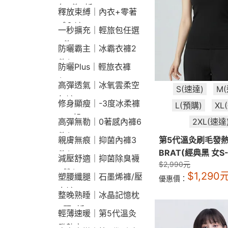
包2件9折
釋放束縛｜內衣+零著
感內褲
一秒擴充｜輕旅包任選
2件2190
防曬霸主｜冰霸衣褲2
件$1790
防曬Plus｜輕旅衣褲
$2190
高彈透氣｜冰氧雲柔空
S(速達)
M
氣褲
修身顯瘦｜-3度冰柔褲
L(預購)
XL
790起
2XL(速達
高彈無勒｜0著感內褲6
件$1290
第5代溫灸刷毛發
親膚無痕｜抑菌內褲3
BRAT(經典黑 女S-
件$790
減壓舒適｜抑菌除臭襪
$
2,990
元
3雙$660
$
1,290
塑腰纖腿｜石墨烯褲/壓
優惠價：
力褲
整晚熟睡｜冰晶記憶枕
2顆9折
輕薄速暖｜第5代溫灸
發熱衣