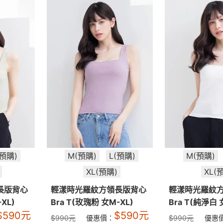
(預購)
M(預購)
L(預購)
M(預購)
XL(預購)
XL(
長版背心
輕漾時光羅紋方領長版背心
輕漾時光羅紋
XL)
Bra T(玫瑰粉 女M-XL)
Bra T(純淨白 
$
590
元
$
590
元
$
990
元
優惠價：
$
990
元
優惠