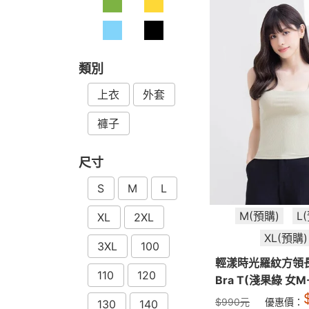
類別
上衣
外套
褲子
尺寸
S
M
L
M(預購)
L
XL
2XL
XL(預購)
3XL
100
輕漾時光羅紋方領
110
120
Bra T(淺果綠 女M-
$
990
元
優惠價：
130
140