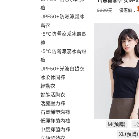
T(焦糖咖啡 女M-X
褲
$
990
元
優惠價：
UPF50+防曬涼感冰
霸衣
-5°C防曬涼感冰霸長
褲
-5°C防曬涼感冰霸短
褲
UPF50+光波白皙衣
冰柔休閒褲
輕動衣
智能活胸衣
活腿壓力褲
石墨烯塑燃褲
低腰抑菌內褲
M(預購)
L
中腰抑菌內褲
XL(預購)
立領發熱衣