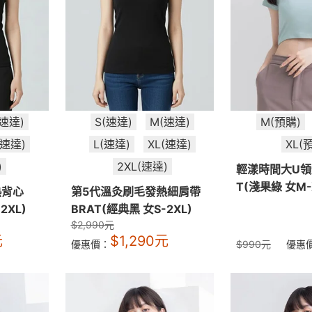
(速達)
S(速達)
M(速達)
M(預購)
(速達)
L(速達)
XL(速達)
XL(
)
2XL(速達)
輕漾時間大U領
T(淺果綠 女M-
熱背心
第5代溫灸刷毛發熱細肩帶
2XL)
BRAT(經典黑 女S-2XL)
$
2,990
元
元
$
1,290
元
優惠價：
$
990
元
優惠