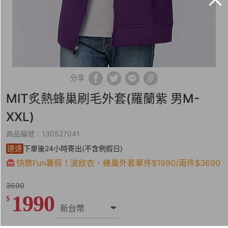
分享
MIT炙熱蜂巢刷毛外套(羅蘭紫 男M-
XXL)
商品編號：130527041
速達
下單後24小時寄出(不含例假日)
快樂Fun暑假！波紋衣、蜂巢外套單件$1990/兩件$3690
3590
1990
$