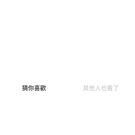
尺寸表
試穿報告
XNERGY炙熱蜂巢印花 發熱7.37°C
0.81遠紅外線光能 促生理活性
火山岩蓄熱與遠紅外線 打造三效發熱
防潑水達100分 防子水分滲透到體內
超細搖粒絨刷毛的扎實織法 防冷空氣
AI幫您選尺寸
AI換算尺寸僅供參考，因應每人的體態、穿衣習慣皆有
不同，若骨架、肩膀、胸部，臀圍較大者，可選擇大一
個尺碼。
公分
公斤