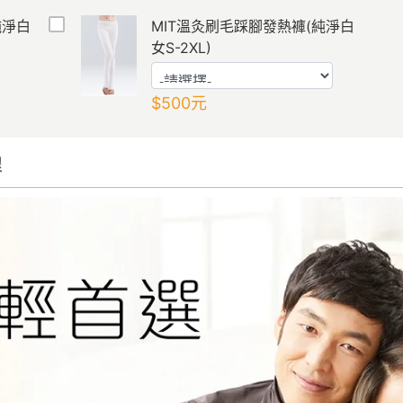
純淨白
MIT溫灸刷毛踩腳發熱褲(純淨白
女S-2XL)
$500
元
程