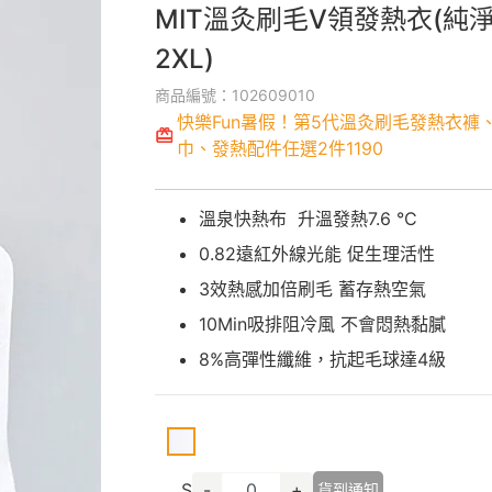
MIT溫灸刷毛V領發熱衣(純淨
2XL)
商品編號：102609010
快樂Fun暑假！第5代溫灸刷毛發熱衣褲
巾、發熱配件任選2件1190
溫泉快熱布 升溫發熱7.6 °C
0.82遠紅外線光能 促生理活性
3效熱感加倍刷毛 蓄存熱空氣
10Min吸排阻冷風 不會悶熱黏膩
8%高彈性纖維，抗起毛球達4級
S
-
+
貨到通知