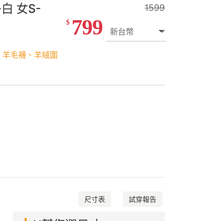
白 女S-
1599
799
$
、羊毛襪、羊絨圍
尺寸表
試穿報告