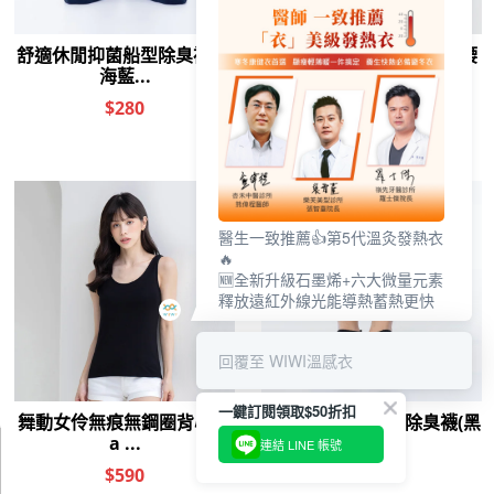
醫生一致推薦👍第5代溫灸發熱衣
🔥
🆕全新升級石墨烯+六大微量元素
釋放遠紅外線光能導熱蓄熱更快
回覆至 WIWI溫感衣
一鍵訂閱領取$50折扣
連結 LINE 帳號
0
前往結帳
加入購物車