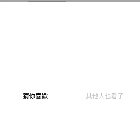
尺寸表
試穿報告
溫泉快熱布 升溫發熱7.6 °C
0.82遠紅外線光能 促生理活性
3效熱感加倍刷毛 蓄存熱空氣
10Min吸排阻冷風 不會悶熱黏膩
8%高彈性纖維，抗起毛球達4級
※請印花翻正面並放在洗衣袋內洗滌，以免反面洗滌時，因
洗衣機滾動使刷毛凸出到印花正面。
AI幫您選尺寸
AI換算尺寸僅供參考，因應每人的體態、穿衣習慣皆有
不同，若骨架、肩膀、胸部，臀圍較大者，可選擇大一