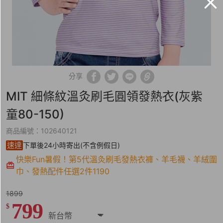
分享
MIT 細條紋溫灸刷毛圓領發熱衣(灰紫
童80-150)
商品編號：102640121
速達
下單後24小時寄出(不含例假日)
快樂Fun暑假！第5代溫灸刷毛發熱衣褲、羊毛襪、羊絨圍
巾、發熱配件任選2件1190
1899
799
$