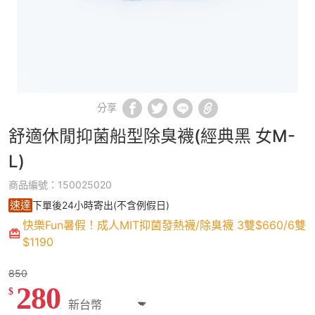
分享
舒適休閒抑菌船型除臭襪(經典黑 女M-
L)
商品編號：150025020
速達
下單後24小時寄出(不含例假日)
快樂Fun暑假！成人MIT抑菌發熱襪/除臭襪 3雙$660/6雙
$1190
850
280
$