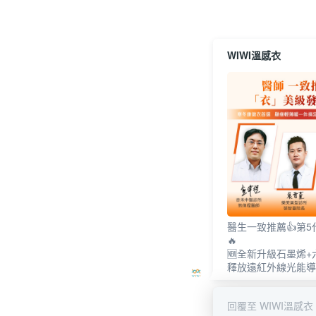
WIWI溫感衣
醫生一致推薦👍第
🔥
🆕全新升級石墨烯
釋放遠紅外線光能導
回覆至 WIWI溫感衣