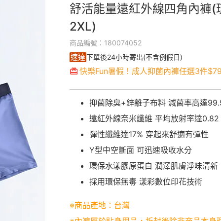
舒活能量遠紅外線四角內褲(琉
2XL)
商品編號：180074052
速達
下單後24小時寄出(不含例假日)
快樂Fun暑假！成人抑菌內褲任選3件$790
抑菌除臭+鋅離子布料 減菌率高達99.
遠紅外線奈米纖維 平均放射率達0.82
彈性纖維達17% 穿起來舒適有彈性
Y型中空斷面 可迅速吸收水分
環保水漾膠原蛋白 潤澤肌膚淨味清新
採用環保無毒 漾彩數位印花技術
※商品產地：台灣