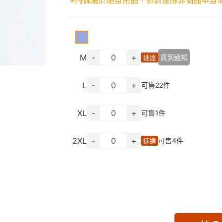
※內褲屬於貼身用品，拆封後除非商品本身
M
-
+
貨到通知
速達
L
-
+
可售
22
件
XL
-
+
可售
1
件
2XL
-
+
可售
4
件
速達