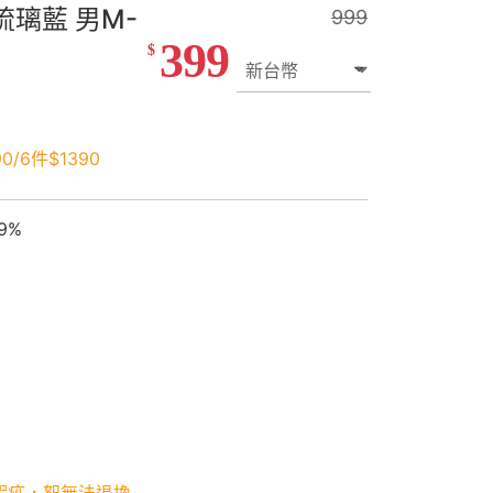
璃藍 男M-
999
399
$
/6件$1390
9%