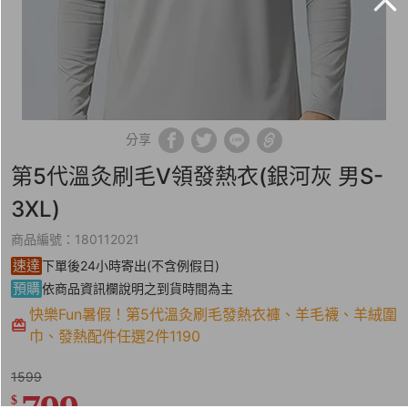
分享
第5代溫灸刷毛V領發熱衣(銀河灰 男S-
3XL)
商品編號：180112021
速達
下單後24小時寄出(不含例假日)
預購
依商品資訊欄說明之到貨時間為主
快樂Fun暑假！第5代溫灸刷毛發熱衣褲、羊毛襪、羊絨圍
巾、發熱配件任選2件1190
1599
$