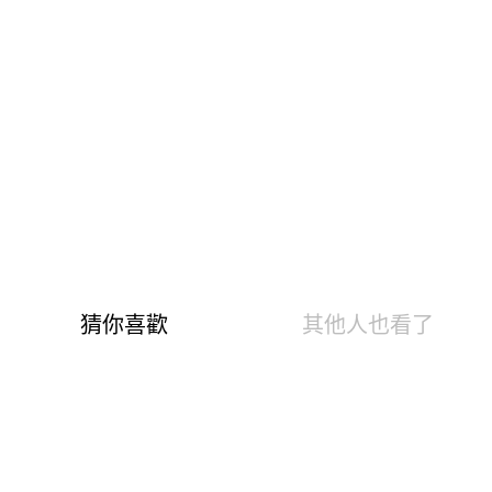
799
溫泉快熱布 升溫發熱7.2 °C
0.84遠紅外線光能 促生理活性
6大微量元素 強化抗菌暖身心
3效熱感加倍刷毛 蓄存熱空氣
10分鐘吸排阻冷風 不會悶熱黏膩
8%高彈性纖維，抗起毛球達4級
※速達：下單後24小時寄出
※請避免接觸魔鬼氈、尖銳物，建議用洗衣袋洗滌，以防止
勾紗。
AI幫您選尺寸