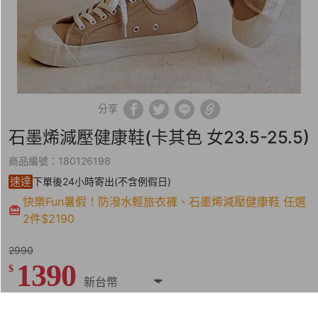
分享
石墨烯減壓健康鞋(卡其色 女23.5-25.5)
商品編號：180126198
速達
下單後24小時寄出(不含例假日)
快樂Fun暑假！防潑水輕旅衣褲、石墨烯減壓健康鞋 任選
2件$2190
2990
1390
$