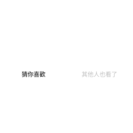
鞋墊織入石墨烯紗，抑菌排汗穿出健康足
緩震乳膠X加厚鞋底，耐衝擊分散雙足壓力
+1.5倍鞋墊厚度，增加緩衝放鬆緊繃足底
3D立體乳膠鞋墊，柔軟支撐符合人體工學
280G超輕量，每一步都輕盈無負擔
整雙防潑水，對抗壞天氣依舊乾爽清新
※商品產地：台灣
商品介紹
購物流程