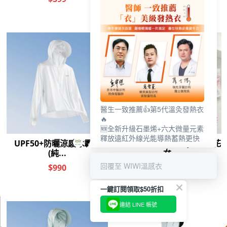
醫生一致推薦👍第5代溫灸發熱衣
🔥
🆕全新升級石墨烯+六大微量元素
釋放遠紅外線光能導熱蓄熱更快
回覆至 WIWI溫感衣
一鍵訂閱領取$50折扣
連結 LINE 帳號
0
前往結帳
加入購物車