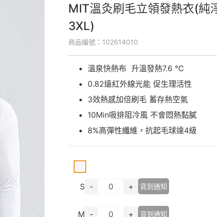
MIT溫灸刷毛立領發熱衣(純淨
3XL)
商品編號：102614010
溫泉快熱布 升溫發熱7.6 °C
0.82遠紅外線光能 促生理活性
3效熱感加倍刷毛 蓄存熱空氣
10Min吸排阻冷風 不會悶熱黏膩
8%高彈性纖維，抗起毛球達4級
S
-
+
貨到通知
M
-
+
貨到通知