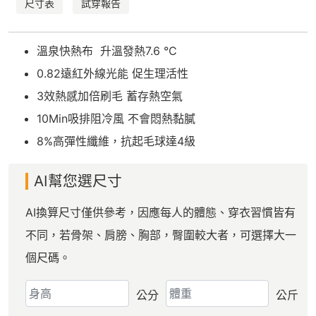
尺寸表
試穿報告
溫泉快熱布 升溫發熱7.6 °C
0.82遠紅外線光能 促生理活性
3效熱感加倍刷毛 蓄存熱空氣
10Min吸排阻冷風 不會悶熱黏膩
8%高彈性纖維，抗起毛球達4級
AI幫您選尺寸
AI換算尺寸僅供參考，因應每人的體態、穿衣習慣皆有
不同，若骨架、肩膀、胸部，臀圍較大者，可選擇大一
個尺碼。
公分
公斤