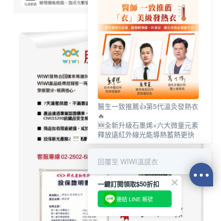
醫生一致推薦👍第5代溫灸發熱衣
🔥
🆕全新升級石墨烯+六大微量元素
釋放遠紅外線光能導熱蓄熱更快
回覆至 WIWI溫感衣
一鍵訂閱領取$50折扣
連結 LINE 帳號