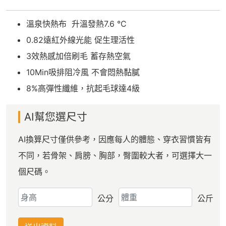
溫泉快熱布 升溫發熱7.6 °C
0.82遠紅外線光能 促生理活性
3效熱感加倍刷毛 蓄存熱空氣
10Min吸排阻冷風 不會悶熱黏膩
8%高彈性纖維，抗起毛球達4級
AI幫您選尺寸
AI換算尺寸僅供參考，因應每人的體態、穿衣習慣皆有
不同，若骨架、肩膀、胸部，臀圍較大者，可選擇大一
個尺碼。
公分
公斤