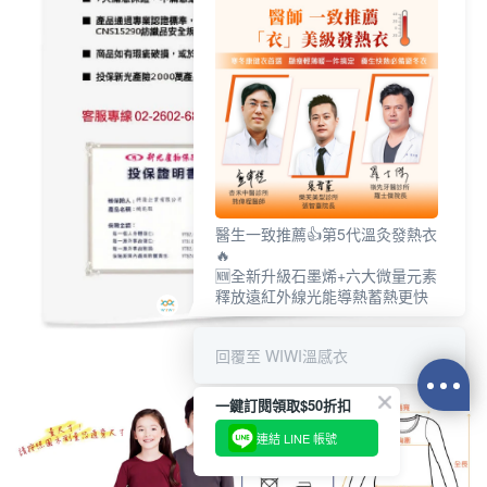
醫生一致推薦👍第5代溫灸發熱衣
🔥
🆕全新升級石墨烯+六大微量元素
釋放遠紅外線光能導熱蓄熱更快
回覆至 WIWI溫感衣
一鍵訂閱領取$50折扣
連結 LINE 帳號