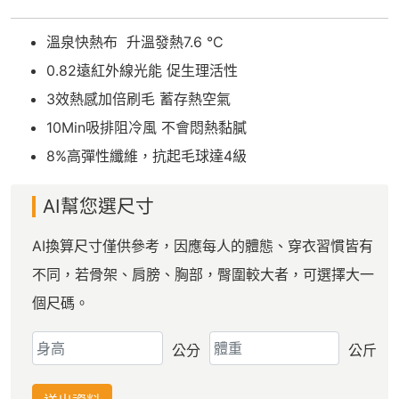
溫泉快熱布 升溫發熱7.6 °C
0.82遠紅外線光能 促生理活性
3效熱感加倍刷毛 蓄存熱空氣
10Min吸排阻冷風 不會悶熱黏膩
8%高彈性纖維，抗起毛球達4級
AI幫您選尺寸
AI換算尺寸僅供參考，因應每人的體態、穿衣習慣皆有
不同，若骨架、肩膀、胸部，臀圍較大者，可選擇大一
個尺碼。
公分
公斤