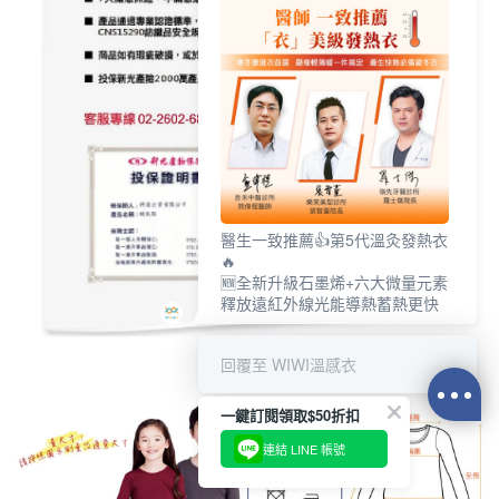
醫生一致推薦👍第5代溫灸發熱衣
🔥
🆕全新升級石墨烯+六大微量元素
釋放遠紅外線光能導熱蓄熱更快
回覆至 WIWI溫感衣
一鍵訂閱領取$50折扣
連結 LINE 帳號