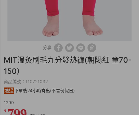
分享
MIT溫灸刷毛九分發熱褲(朝陽紅 童70-
150)
商品編號：110721032
速達
下單後24小時寄出(不含例假日)
1299
799
$
尺寸表
試穿報告