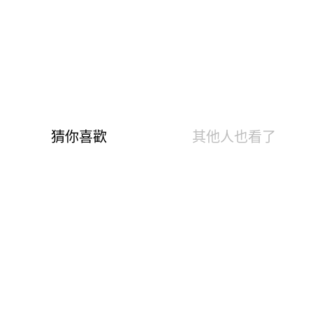
溫泉快熱布 升溫發熱7.6 °C
0.82遠紅外線光能 促生理活性
3效熱感加倍刷毛 蓄存熱空氣
10Min吸排阻冷風 不會悶熱黏膩
8%高彈性纖維，抗起毛球達4級
AI幫您選尺寸
AI換算尺寸僅供參考，因應每人的體態、穿衣習慣皆有
不同，若骨架、肩膀、胸部，臀圍較大者，可選擇大一
個尺碼。
公分
公斤