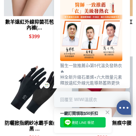
醫生一致推薦👍第5代溫灸發熱衣
🔥
🆕全新升級石墨烯+六大微量元素
釋放遠紅外線光能導熱蓄熱更快
回覆至 WIWI溫感衣
一鍵訂閱領取$50折扣
連結 LINE 帳號