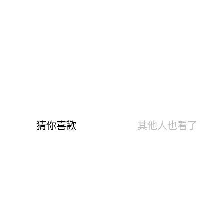
溫泉快熱布 升溫發熱7.6 °C
0.82遠紅外線光能 促生理活性
3效熱感加倍刷毛 蓄存熱空氣
10Min吸排阻冷風 不會悶熱黏膩
8%高彈性纖維，抗起毛球達4級
AI幫您選尺寸
AI換算尺寸僅供參考，因應每人的體態、穿衣習慣皆有
不同，若骨架、肩膀、胸部，臀圍較大者，可選擇大一
個尺碼。
公分
公斤