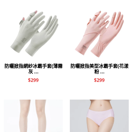
S
M
L
XL
S
M
L
XL
MIT羅紋溫灸刷毛圓領發熱
MIT 細條紋溫灸刷毛圓領發
衣(湛海藍 女S-XL)
熱衣(粉藍色 女S-XL)
$
799
元
$
799
元
$
1,899
元
優惠價：
$
1,899
元
優惠價：
-
+
-
+
加入購物車
已售完