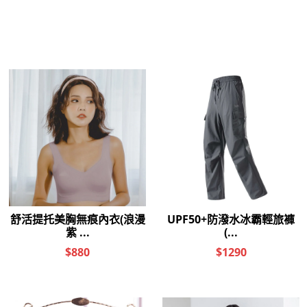
S(速達)
M(速達)
S(速達)
M(速達)
L(速達)
XL(速達)
L(速達)
XL(速達)
2XL(速達)
2XL(速達)
第5代溫灸刷毛大U領發熱衣
第5代溫灸刷毛圓領發熱衣
(純淨白 女S-2XL)
(純淨白 女S-2XL)
$
799
元
$
799
元
$
1,599
元
優惠價：
$
1,599
元
優惠價：
-
+
-
+
加入購物車
加入購物車