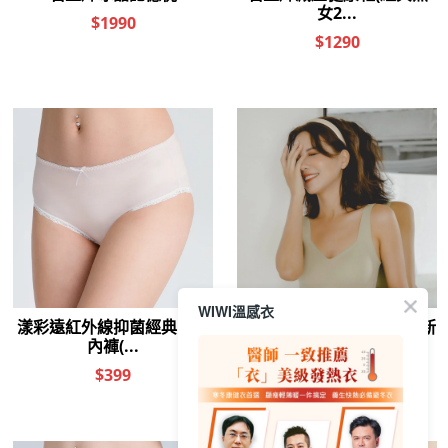
S
M
L
XL
S(速達)
M(速達)
L
2XL
XL
2XL
WIWI溫感衣
水玉點點溫灸刷毛圓領發熱
數位印花發熱衣女生福袋(3
衣(經典黑 女S-2XL)
件組 女S-2XL)
$
799
元
$
999
元
$
1,899
元
優惠價：
$
2,097
元
優惠價：
-
+
-
+