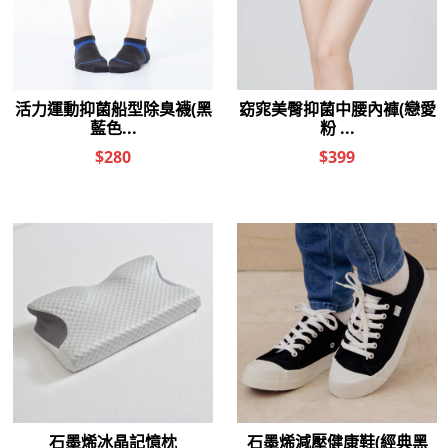
S
M
L
XL
S
M
L
XL
MIT 寬條紋溫灸刷毛圓領發
MIT 寬條紋溫灸刷毛圓領發
熱衣(灰白色 女S-XL)
熱衣(咖啡白色 女S-XL)
$
799
元
$
799
元
$
1,899
元
優惠價：
$
1,899
元
優惠價：
-
+
-
+
加入購物車
加入購物車