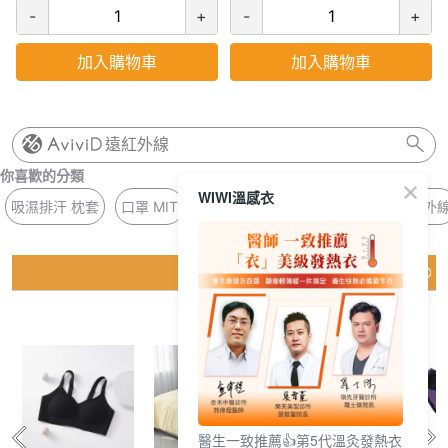
-
+
-
+
加入購物車
加入購物車
遠紅外線
你喜歡的分類
WIWI溫感衣
吸濕排汗 枕套
口罩 MIT
BRA 方領
無痕 私密
美背 遠紅外
猜你喜歡
醫生一致推薦👍第5代溫灸發熱衣