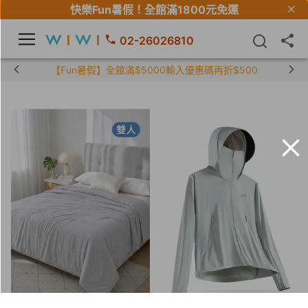
快樂Fun暑假！
全館滿1800元免運
02-26026810
【限時組合】買2件涼感衣