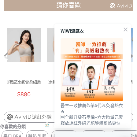
猜你喜歡
WIWI溫感衣
0著感冰氧雲柔細肩
冰氧雲柔無痕內褲
舒活提托美胸無痕
透氣
內衣(晨霧灰 F-F+)
(燕麥奶 F)
內衣(清新綠 女M-
花灰
$880
$250
$880
2XL)
醫生一致推薦👍第5代溫灸發熱衣
🔥
🆕全新升級石墨烯+六大微量元素
遠紅外線
釋放遠紅外線光能導熱蓄熱更快
你喜歡的分類
平口 BRA
鞋墊 乳膠
長版 無鋼圈
紫外線 連帽
福袋 遠紅外