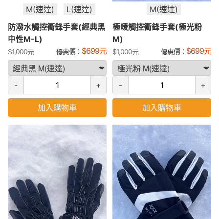
M(速達)
L(速達)
M(速達)
防潑水觸控衝鋒手套(經典黑
極暖觸控衝鋒手套(極光粉
中性M-L)
M)
$
699
元
$
699
元
$
1,000
元
優惠價：
$
1,000
元
優惠價：
-
+
-
+
加入購物車
加入購物車