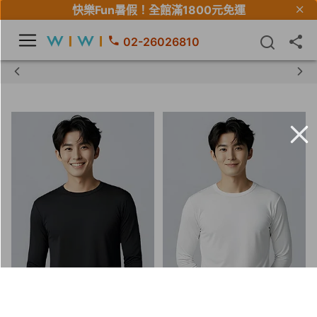
快樂Fun暑假！
全館滿1800元免運
02-26026810
【限時組合】買2件涼感衣享兒童半價