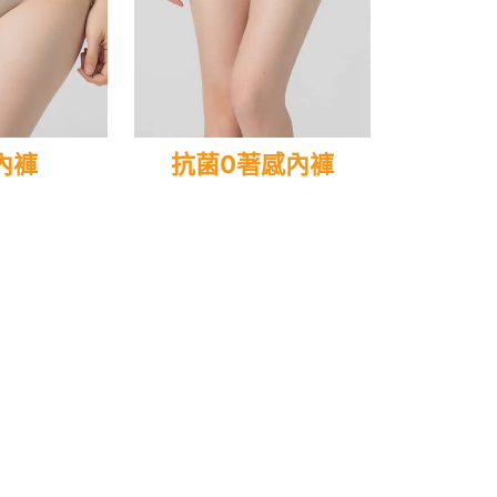
內褲
抗菌0著感內褲