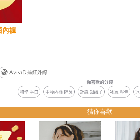
菌內褲
遠紅外線
你喜歡的分類
胸墊 平口
中腰內褲 除臭
針織 銀離子
冰氧 壓條
冰
猜你喜歡