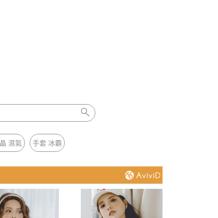
晶 濕氣
手套 冰霸