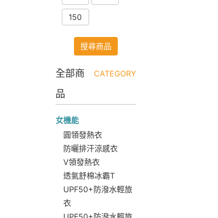
150
搜尋商品
全部商
CATEGORY
品
女機能
圓領發熱衣
防曬排汗涼感衣
V領發熱衣
透氣舒棉冰霸T
UPF50+防潑水輕旅
衣
UPF50+防潑水輕旅