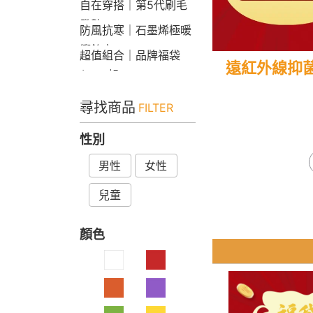
自在穿搭｜第5代刷毛
發熱Bra T
防風抗寒｜石墨烯極暖
衝鋒衣
超值組合｜品牌福袋
遠紅外線抑
$599起
尋找商品
FILTER
性別
男性
女性
兒童
顏色