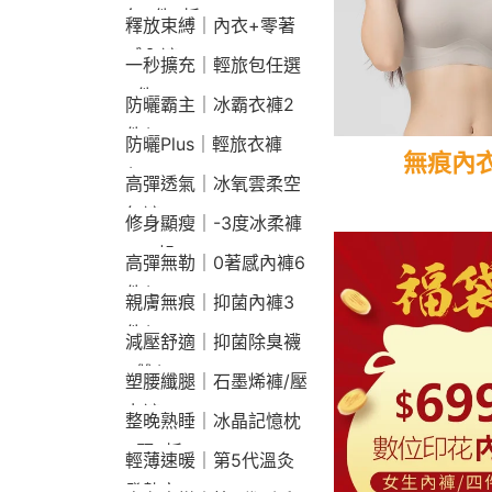
包2件9折
釋放束縛｜內衣+零著
感內褲
一秒擴充｜輕旅包任選
2件2190
防曬霸主｜冰霸衣褲2
件$1790
防曬Plus｜輕旅衣褲
無痕內
$2190
高彈透氣｜冰氧雲柔空
氣褲
修身顯瘦｜-3度冰柔褲
790起
高彈無勒｜0著感內褲6
件$1290
親膚無痕｜抑菌內褲3
件$790
減壓舒適｜抑菌除臭襪
3雙$660
塑腰纖腿｜石墨烯褲/壓
力褲
整晚熟睡｜冰晶記憶枕
2顆9折
輕薄速暖｜第5代溫灸
發熱衣