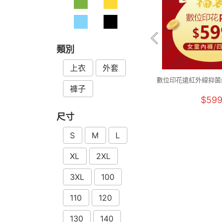
類別
上衣
外套
數位印花遠紅外線抑菌
褲子
件組 童90-1
$59
尺寸
S
M
L
XL
2XL
3XL
100
110
120
130
140