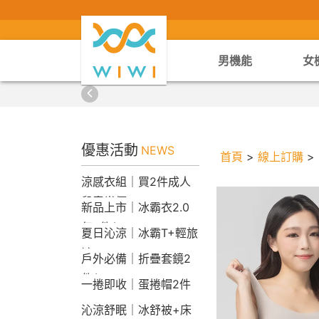
男機能
女
優惠活動
NEWS
首頁
>
線上訂購
>
涼感衣組｜買2件成人
兒童半價
新品上市｜冰霸衣2.0
任2件$2290
夏日沁涼｜冰霸T+輕旅
褲
戶外必備｜折疊套鏡2
件$1790
一捲即收｜蛋捲帽2件
1790
沁涼舒眠｜冰舒被+床