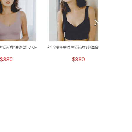
痕內衣(浪漫紫 女M-
舒活提托美胸無痕內衣(經典黑 女M-
石墨烯
2XL)
2XL)
$880
$880