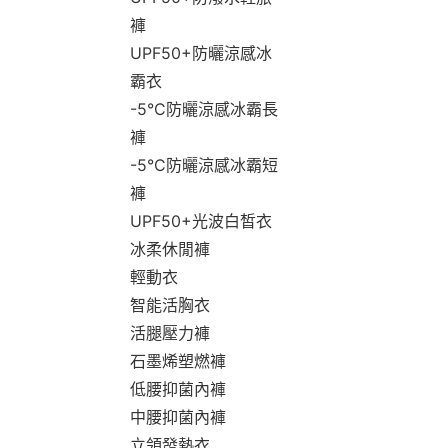
褲
UPF50+防曬涼感冰
霸衣
-5°C防曬涼感冰霸長
褲
-5°C防曬涼感冰霸短
褲
UPF50+光波白皙衣
冰柔休閒褲
輕動衣
智能活胸衣
活腿壓力褲
石墨烯塑燃褲
低腰抑菌內褲
中腰抑菌內褲
立領發熱衣