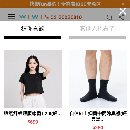
快樂Fun暑假！
全館滿1800元免運
02-26026810
【Fun暑假】全館滿$5000輸入優惠碼再折$500
首頁
>
線上訂購
>
童機能
>
排汗涼感衣