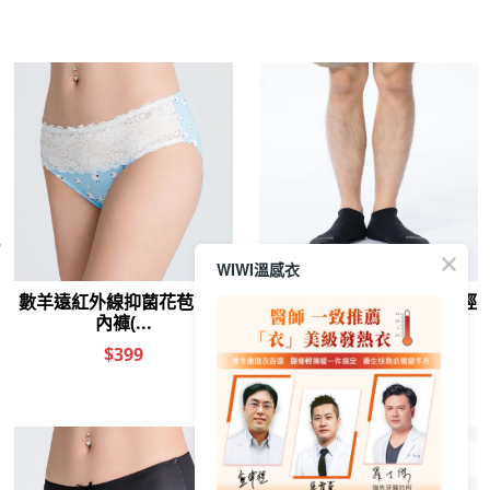
防曬排汗涼感衣
遠紅外線
你喜歡的分類
WIWI溫感衣
長版 無鋼圈
鞋墊 乳膠
涼感 排汗
平口 BRA
福袋 遠紅外線
猜你喜歡