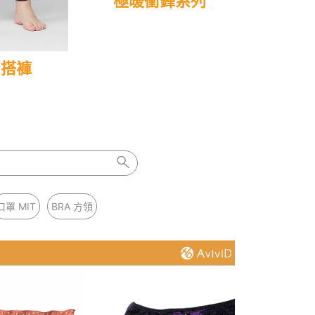
極暖衝鋒系列
內搭褲
口罩 MIT
BRA 方領