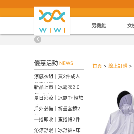
男機能
女
優惠活動
NEWS
首頁
>
線上訂購
>
涼感衣組｜買2件成人
兒童半價
新品上市｜冰霸衣2.0
任2件$2290
夏日沁涼｜冰霸T+輕旅
褲
戶外必備｜折疊套鏡2
件$1790
一捲即收｜蛋捲帽2件
1790
沁涼舒眠｜冰舒被+床