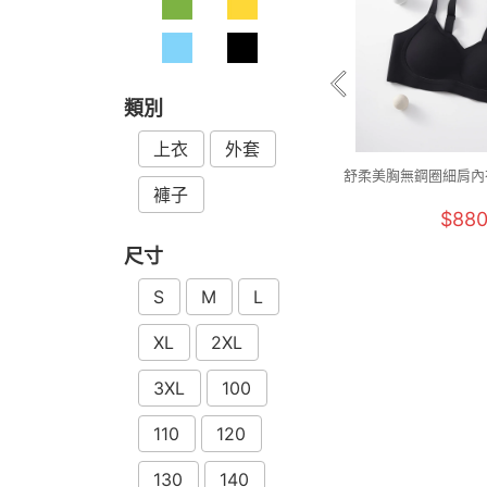
類別
上衣
外套
舒柔美胸無鋼圈細肩內衣
褲子
2XL)
$88
尺寸
S
M
L
XL
2XL
3XL
100
110
120
130
140