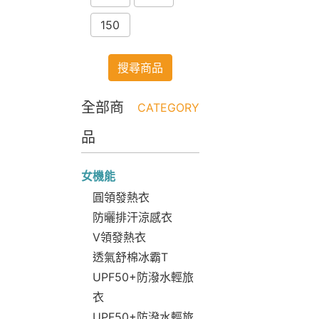
150
搜尋商品
全部商
CATEGORY
品
女機能
圓領發熱衣
防曬排汗涼感衣
V領發熱衣
透氣舒棉冰霸T
UPF50+防潑水輕旅
衣
UPF50+防潑水輕旅