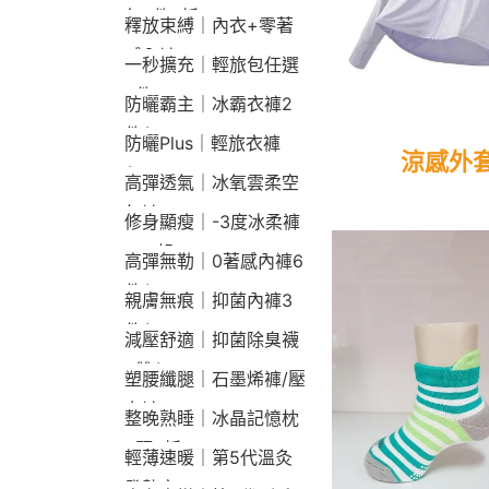
包2件9折
釋放束縛｜內衣+零著
感內褲
一秒擴充｜輕旅包任選
2件2190
防曬霸主｜冰霸衣褲2
件$1790
防曬Plus｜輕旅衣褲
涼感外
$2190
高彈透氣｜冰氧雲柔空
氣褲
修身顯瘦｜-3度冰柔褲
790起
高彈無勒｜0著感內褲6
件$1290
親膚無痕｜抑菌內褲3
件$790
減壓舒適｜抑菌除臭襪
3雙$660
塑腰纖腿｜石墨烯褲/壓
力褲
整晚熟睡｜冰晶記憶枕
2顆9折
輕薄速暖｜第5代溫灸
發熱衣