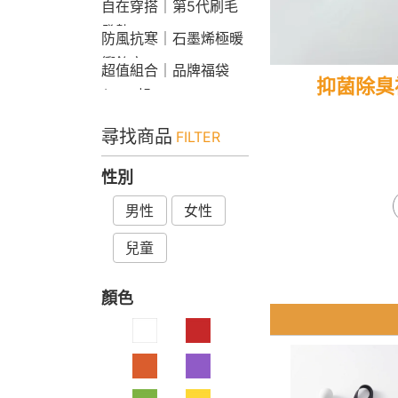
自在穿搭｜第5代刷毛
發熱Bra T
防風抗寒｜石墨烯極暖
衝鋒衣
超值組合｜品牌福袋
抑菌除臭
$599起
尋找商品
FILTER
性別
男性
女性
兒童
顏色