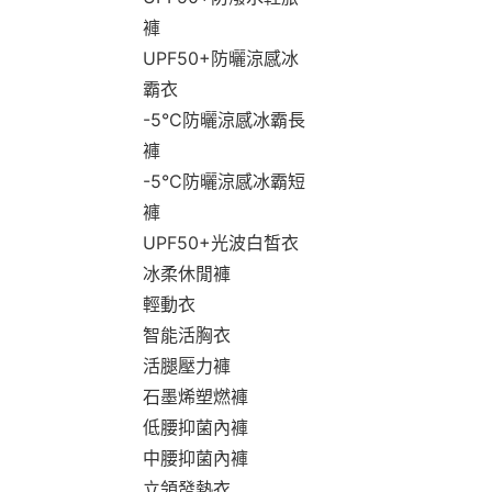
褲
UPF50+防曬涼感冰
霸衣
-5°C防曬涼感冰霸長
褲
-5°C防曬涼感冰霸短
褲
UPF50+光波白皙衣
冰柔休閒褲
輕動衣
智能活胸衣
活腿壓力褲
石墨烯塑燃褲
低腰抑菌內褲
中腰抑菌內褲
立領發熱衣