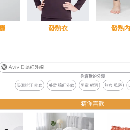
襪
發熱衣
發熱
遠紅外線
你喜歡的分類
吸濕排汗 枕套
美背 遠紅外線
男童 銀河
無痕 私密
猜你喜歡