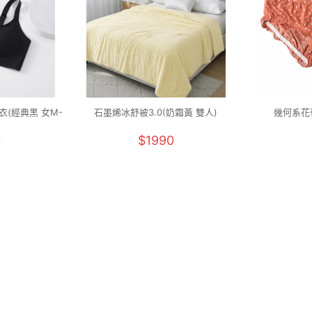
(經典黑 女M-
石墨烯冰舒被3.0(奶霜黃 雙人)
幾何系花苞
0
$1990