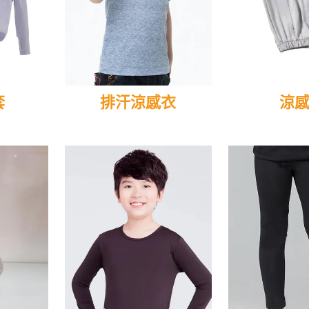
套
排汗涼感衣
涼