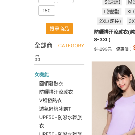
S(速達)
M
150
L(速達)
XL
2XL(速達)
3
搜尋商品
防曬排汗涼感衣(純
S-3XL)
全部商
CATEGORY
$
1,299
元
優惠價：
品
女機能
圓領發熱衣
防曬排汗涼感衣
V領發熱衣
透氣舒棉冰霸T
UPF50+防潑水輕旅
衣
UPF50+防潑水輕旅