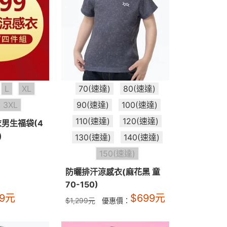
L
XL
70(速達)
80(速達)
3XL
90(速達)
100(速達)
110(速達)
120(速達)
男生福袋(4
)
130(速達)
140(速達)
150(速達)
防曬排汗涼感衣(麻花黑 童
70-150)
9
元
$
699
元
$
1,299
元
優惠價：