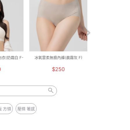
衣(奶霜白 F-
冰氧雲柔無痕內褲(晨霧灰 F)
石墨烯減壓健康鞋(卡其色
25.5)
0
$250
$1290
版 方領
壓條 著感