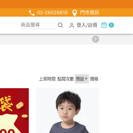
02-26026810
門市資訊
登入
/
註冊
0
【限時組合】買2件涼感衣享兒童半價
上架時間
點閱次數
預設↑
價格