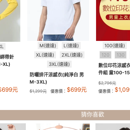
M(速達)
L(速達)
100(速達)
XL
XL(速達)
2XL(速達)
120
130
帽綁帶針
XL)
3XL(速達)
數位印花涼感衣
件組 童100-15
防曬排汗涼感衣(純淨白 男
M-3XL)
$
2,796
元
$
699
元
$
699
元
$
1,09
$
1,299
元
優惠價：
優惠價：
猜你喜歡