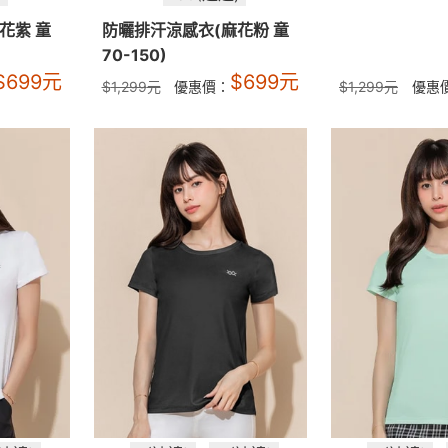
花紫 童
防曬排汗涼感衣(麻花粉 童
70-150)
$
699
元
$
699
元
$
1,299
元
優惠價：
$
1,299
元
優惠