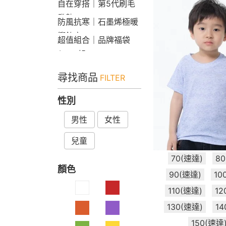
自在穿搭｜第5代刷毛
發熱Bra T
防風抗寒｜石墨烯極暖
衝鋒衣
超值組合｜品牌福袋
$599起
尋找商品
FILTER
性別
男性
女性
兒童
70(速達)
8
顏色
90(速達)
10
110(速達)
12
130(速達)
14
150(速達