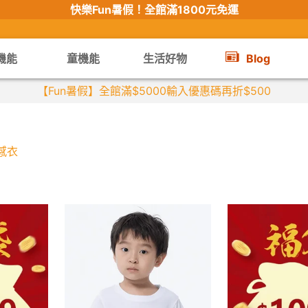
快樂Fun暑假！
全館滿1800元免運
機能
童機能
生活好物
Blog
感衣