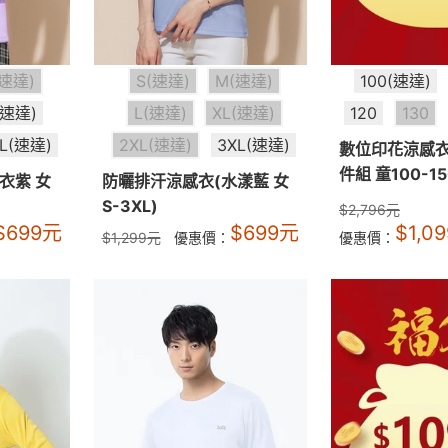
(速達)
S(速達)
M(速達)
100(速達)
(速達)
L(速達)
XL(速達)
120
130
XL(速達)
2XL(速達)
3XL(速達)
數位印花涼感衣
件組 童100-15
衣紫 女
防曬排汗涼感衣(水漾藍 女
S-3XL)
$
2,796
元
$
699
元
$
699
元
$
1,09
$
1,299
元
優惠價：
優惠價：