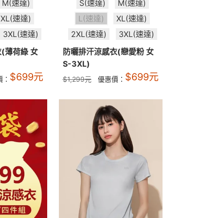
M(速達)
S(速達)
M(速達)
XL(速達)
L(速達)
XL(速達)
3XL(速達)
2XL(速達)
3XL(速達)
(薄荷綠 女
防曬排汗涼感衣(戀愛粉 女
S-3XL)
$
699
元
$
699
元
價：
$
1,299
元
優惠價：