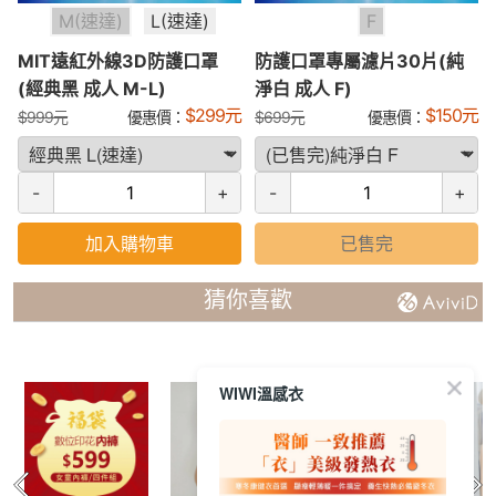
M(速達)
L(速達)
F
MIT遠紅外線3D防護口罩
防護口罩專屬濾片30片(純
(經典黑 成人 M-L)
淨白 成人 F)
$
299
元
$
150
元
$
999
元
優惠價：
$
699
元
優惠價：
-
+
-
+
加入購物車
已售完
猜你喜歡
WIWI溫感衣