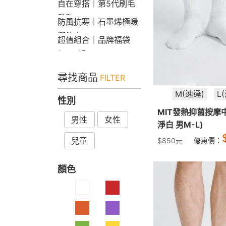
自在穿搭｜第5代刷毛
發熱Bra T
防風抗寒｜石墨烯極暖
衝鋒衣
超值組合｜品牌福袋
$599起
尋找商品
FILTER
M(速達)
L
性別
MIT發熱抑菌按摩
男性
女性
淨白 男M-L)
兒童
$
850
元
優惠價：
顏色