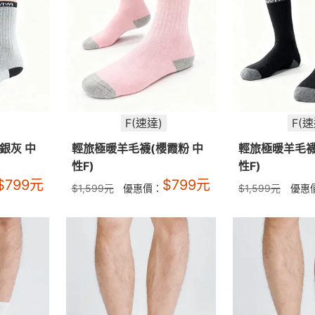
F(速達)
F(速
銀灰 中
輕旅極暖羊毛襪(櫻霞粉 中
輕旅極暖羊毛襪
性F)
性F)
$
799
元
$
799
元
$
1,599
元
優惠價：
$
1,599
元
優惠