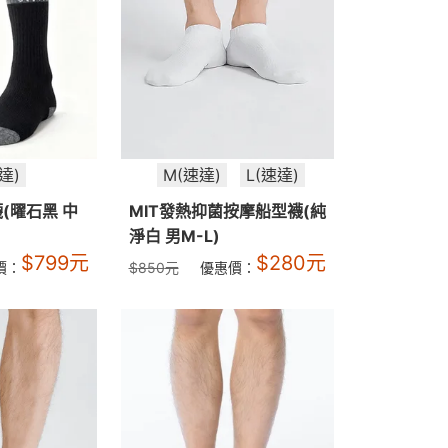
達)
M(速達)
L(速達)
(曜石黑 中
MIT發熱抑菌按摩船型襪(純
淨白 男M-L)
$
799
元
$
280
元
價：
$
850
元
優惠價：