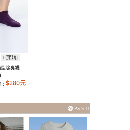
L(預購)
船型除臭襪
)
$
280
元
價：