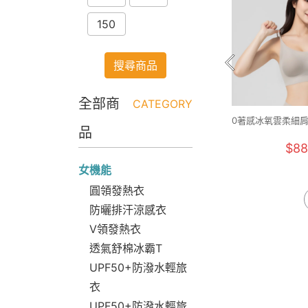
150
搜尋商品
全部商
CATEGORY
0著感冰氧雲柔細肩
品
F+)
$88
女機能
圓領發熱衣
防曬排汗涼感衣
V領發熱衣
透氣舒棉冰霸T
UPF50+防潑水輕旅
衣
UPF50+防潑水輕旅