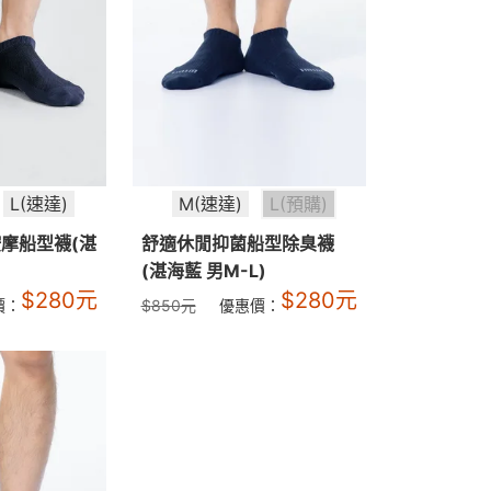
L(速達)
M(速達)
L(預購)
按摩船型襪(湛
舒適休閒抑菌船型除臭襪
(湛海藍 男M-L)
$
280
元
$
280
元
價：
$
850
元
優惠價：