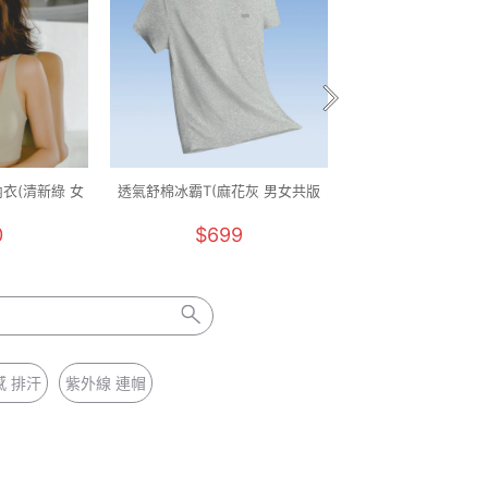
衣(清新綠 女
透氣舒棉冰霸T(麻花灰 男女共版
透氣舒棉冰霸T(純淨
)
M-5XL)
M-5XL)
0
$699
$699
感 排汗
紫外線 連帽