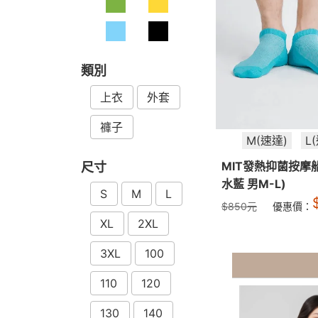
類別
上衣
外套
褲子
M(速達)
L
MIT發熱抑菌按摩
尺寸
水藍 男M-L)
S
M
L
$
850
元
優惠價：
XL
2XL
3XL
100
110
120
130
140