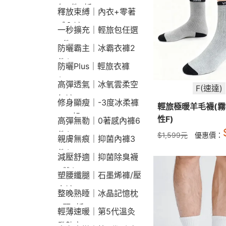
包2件9折
釋放束縛｜內衣+零著
感內褲
一秒擴充｜輕旅包任選
2件2190
防曬霸主｜冰霸衣褲2
件$1790
防曬Plus｜輕旅衣褲
$2190
高彈透氣｜冰氧雲柔空
F(速達)
氣褲
修身顯瘦｜-3度冰柔褲
輕旅極暖羊毛襪(霧
790起
性F)
高彈無勒｜0著感內褲6
件$1290
$
1,599
元
優惠價：
親膚無痕｜抑菌內褲3
件$790
減壓舒適｜抑菌除臭襪
3雙$660
塑腰纖腿｜石墨烯褲/壓
力褲
整晚熟睡｜冰晶記憶枕
2顆9折
輕薄速暖｜第5代溫灸
發熱衣