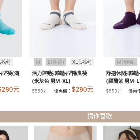
(速達)
M
L(速達)
XL(速達)
M(預購)
船型襪(湖
活力運動抑菌船型除臭襪
舒適休閒抑菌
(米灰色 男M-XL)
(羅蘭紫 男M-L
$
280
元
$
280
元
$
850
元
優惠價：
$
850
元
優惠
猜你喜歡