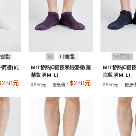
(速達)
M
L(速達)
M(預購)
中筒襪(純
MIT發熱抑菌按摩船型襪(羅
MIT發熱抑菌
蘭紫 男M-L)
海藍 男M-L)
$
280
元
$
280
元
$
850
元
優惠價：
$
850
元
優惠