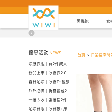
男機能
女
優惠活動
NEWS
首頁
>
抑菌按摩發
涼感衣組｜買2件成人
兒童半價
新品上市｜冰霸衣2.0
任2件$2290
夏日沁涼｜冰霸T+輕旅
褲
戶外必備｜折疊套鏡2
件$1790
一捲即收｜蛋捲帽2件
1790
沁涼舒眠｜冰舒被+床