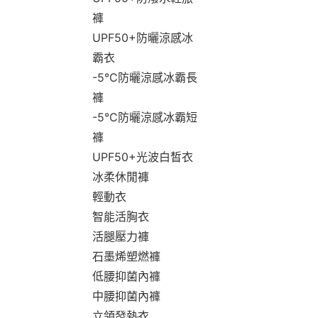
褲
UPF50+防曬涼感冰
霸衣
-5°C防曬涼感冰霸長
褲
-5°C防曬涼感冰霸短
褲
UPF50+光波白皙衣
冰柔休閒褲
輕動衣
智能活胸衣
活腿壓力褲
石墨烯塑燃褲
低腰抑菌內褲
中腰抑菌內褲
立領發熱衣