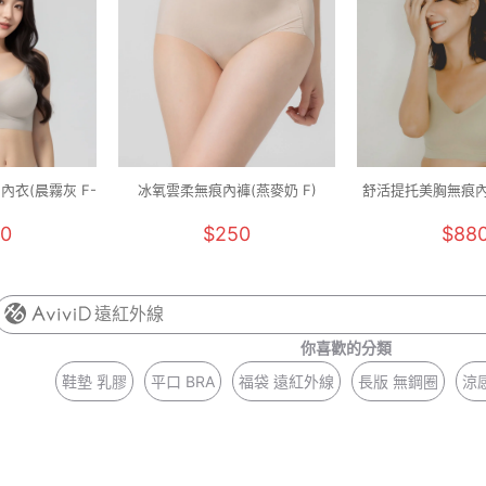
內衣(晨霧灰 F-
冰氧雲柔無痕內褲(燕麥奶 F)
舒活提托美胸無痕內
M-2XL
0
$250
$88
遠紅外線
你喜歡的分類
鞋墊 乳膠
平口 BRA
福袋 遠紅外線
長版 無鋼圈
涼