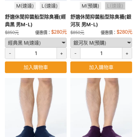
M(速達)
L(速達)
M(預購)
L(速達)
舒適休閒抑菌船型除臭襪(經
舒適休閒抑菌船型除臭襪(銀
典黑 男M-L)
河灰 男M-L)
$
280
元
$
280
元
$
850
元
優惠價：
$
850
元
優惠價：
-
+
-
+
加入購物車
加入購物車