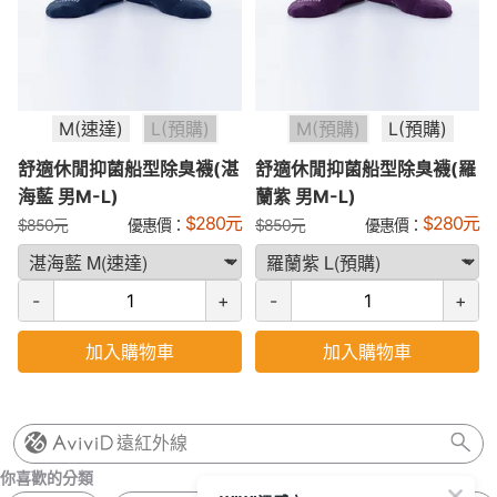
M(速達)
L(預購)
M(預購)
L(預購)
舒適休閒抑菌船型除臭襪(湛
舒適休閒抑菌船型除臭襪(羅
海藍 男M-L)
蘭紫 男M-L)
$
280
元
$
280
元
$
850
元
優惠價：
$
850
元
優惠價：
-
+
-
+
加入購物車
加入購物車
遠紅外線
你喜歡的分類