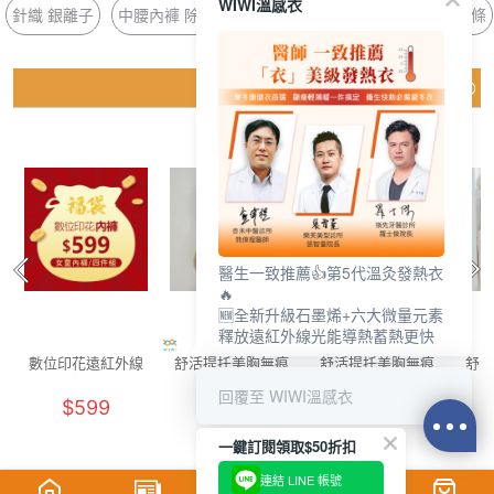
WIWI溫感衣
針織 銀離子
中腰內褲 除臭
手套 冰霸
冰晶 濕氣
冰氧 壓條
猜你喜歡
醫生一致推薦👍第5代溫灸發熱衣
🔥
🆕全新升級石墨烯+六大微量元素
釋放遠紅外線光能導熱蓄熱更快
數位印花遠紅外線
舒活提托美胸無痕
舒活提托美胸無痕
舒活
抑菌內褲女童福袋
內衣(清新綠 女M-
內衣(浪漫紫 女M-
內衣
回覆至 WIWI溫感衣
$599
$880
$880
(4件組 童90-140)
2XL)
2XL)
一鍵訂閱領取$50折扣
連結 LINE 帳號