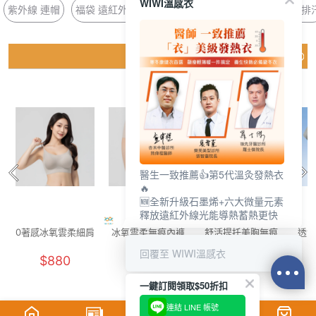
WIWI溫感衣
紫外線 連帽
福袋 遠紅外線
長版 無鋼圈
鞋墊 乳膠
涼感 排
猜你喜歡
醫生一致推薦👍第5代溫灸發熱衣
🔥
🆕全新升級石墨烯+六大微量元素
釋放遠紅外線光能導熱蓄熱更快
0著感冰氧雲柔細肩
冰氧雲柔無痕內褲
舒活提托美胸無痕
透氣
內衣(晨霧灰 F-F+)
(燕麥奶 F)
內衣(清新綠 女M-
花灰
回覆至 WIWI溫感衣
$880
$250
$880
2XL)
一鍵訂閱領取$50折扣
連結 LINE 帳號