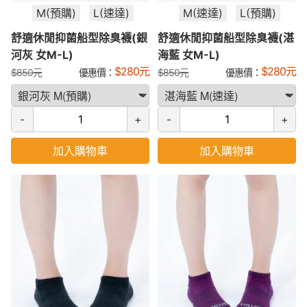
M(預購)
L(速達)
M(速達)
L(預購)
舒適休閒抑菌船型除臭襪(銀
舒適休閒抑菌船型除臭襪(湛
河灰 女M-L)
海藍 女M-L)
$
280
元
$
280
元
$
850
元
優惠價：
$
850
元
優惠價：
-
+
-
+
加入購物車
加入購物車