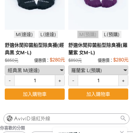
M(速達)
L(速達)
M(預購)
L(預購)
舒適休閒抑菌船型除臭襪(經
舒適休閒抑菌船型除臭襪(羅
典黑 女M-L)
蘭紫 女M-L)
$
280
元
$
280
元
$
850
元
優惠價：
$
850
元
優惠價：
-
+
-
+
加入購物車
加入購物車
遠紅外線
你喜歡的分類