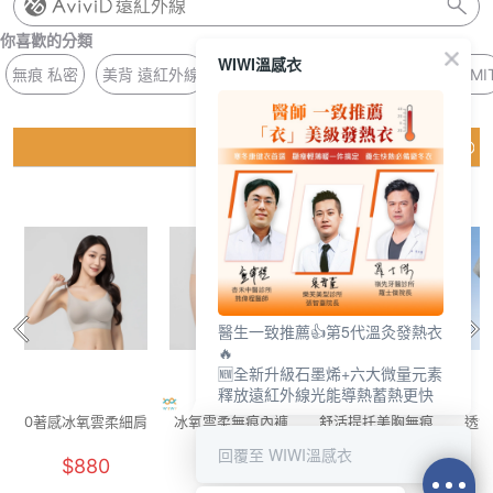
遠紅外線
你喜歡的分類
WIWI溫感衣
無痕 私密
美背 遠紅外線
吸濕排汗 枕套
男童 銀河
口罩 MI
猜你喜歡
醫生一致推薦👍第5代溫灸發熱衣
🔥
🆕全新升級石墨烯+六大微量元素
釋放遠紅外線光能導熱蓄熱更快
0著感冰氧雲柔細肩
冰氧雲柔無痕內褲
舒活提托美胸無痕
透氣
內衣(晨霧灰 F-F+)
(燕麥奶 F)
內衣(清新綠 女M-
花灰
回覆至 WIWI溫感衣
$880
$250
$880
2XL)