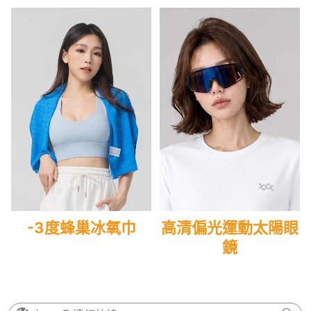
-3度蜂巢冰氧巾
高清偏光運動太陽眼
鏡