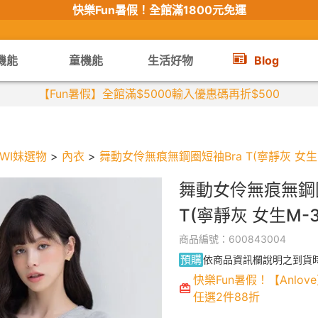
快樂Fun暑假！
全館滿1800元免運
機能
童機能
生活好物
Blog
【限時組合】買2件涼感衣享兒童半價
WI妹選物
>
內衣
>
舞動女伶無痕無鋼圈短袖Bra T(寧靜灰 女生M
舞動女伶無痕無鋼圈
T(寧靜灰 女生M-3
商品編號：600843004
預購
依商品資訊欄說明之到貨
快樂Fun暑假！【Anlove
任選2件88折