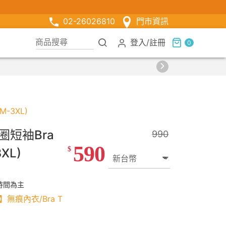
02-26026810
門市資訊
登入
/
註冊
0
-3XL)
短袖Bra
990
590
$
XL)
時間為主
】無痕內衣/Bra T