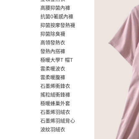
高腰抑菌內褲
抗菌0著感內褲
抑菌按摩發熱襪
抑菌除臭襪
高領發熱衣
發熱內搭褲
極暖大學T 帽T
雲柔暖波衣
雲柔暖腹褲
石墨烯衝鋒衣
搖粒絨衝鋒褲
極暖蜂巢外套
石墨烯羽絨衣
石墨烯羽絨背心
波紋羽絨衣