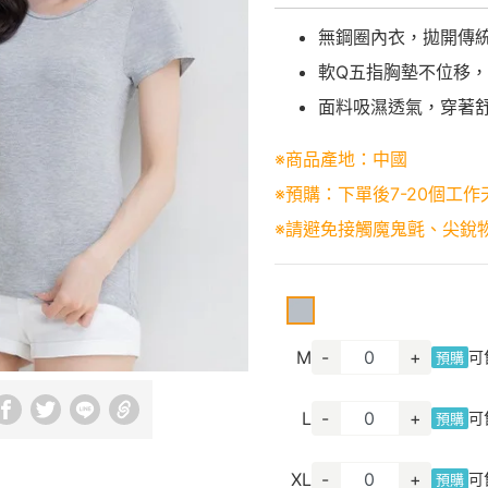
無鋼圈內衣，拋開傳
軟Q五指胸墊不位移
面料吸濕透氣，穿著
※商品產地：中國
※預購：下單後7-20個工作
※請避免接觸魔鬼氈、尖銳
M
-
+
可
預購
L
-
+
可
預購
XL
-
+
可
預購