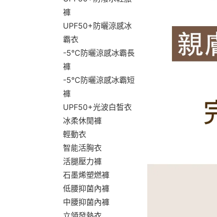
褲
UPF50+防曬涼感冰
霸衣
-5°C防曬涼感冰霸長
褲
-5°C防曬涼感冰霸短
褲
UPF50+光波白皙衣
冰柔休閒褲
輕動衣
智能活胸衣
活腿壓力褲
石墨烯塑燃褲
低腰抑菌內褲
中腰抑菌內褲
立領發熱衣