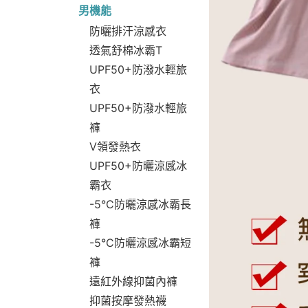
男機能
防曬排汗涼感衣
透氣舒棉冰霸T
UPF50+防潑水輕旅
衣
UPF50+防潑水輕旅
褲
V領發熱衣
UPF50+防曬涼感冰
霸衣
-5°C防曬涼感冰霸長
褲
-5°C防曬涼感冰霸短
褲
遠紅外線抑菌內褲
抑菌按摩發熱襪