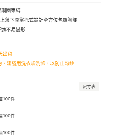
統鋼圈束縛
，上薄下厚掌托式設計全方位包覆胸部
舒適不易變形
天出貨
物，建議用洗衣袋洗滌，以防止勾紗
尺寸表
售
100
件
售
100
件
售
100
件