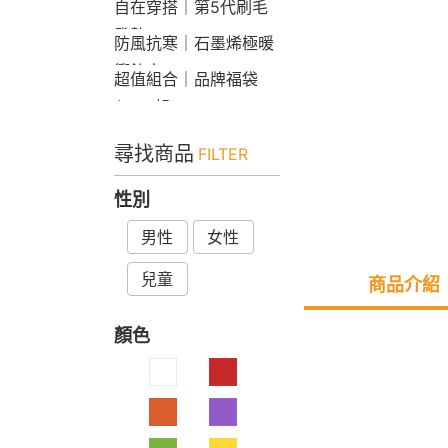
自在穿搭｜第5代刷毛
發熱Bra T
防風抗寒｜石墨烯極暖
衝鋒衣
超值組合｜品牌福袋
$599起
尋找商品
FILTER
性別
男性
女性
兒童
商品介紹
顏色