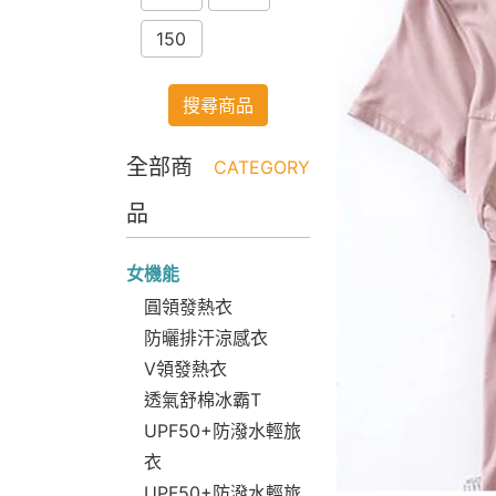
150
搜尋商品
全部商
CATEGORY
品
女機能
圓領發熱衣
防曬排汗涼感衣
V領發熱衣
透氣舒棉冰霸T
UPF50+防潑水輕旅
衣
UPF50+防潑水輕旅