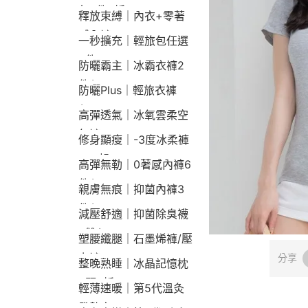
包2件9折
釋放束縛｜內衣+零著
感內褲
一秒擴充｜輕旅包任選
2件2190
防曬霸主｜冰霸衣褲2
件$1790
防曬Plus｜輕旅衣褲
$2190
高彈透氣｜冰氧雲柔空
氣褲
修身顯瘦｜-3度冰柔褲
790起
高彈無勒｜0著感內褲6
件$1290
親膚無痕｜抑菌內褲3
件$790
減壓舒適｜抑菌除臭襪
3雙$660
塑腰纖腿｜石墨烯褲/壓
力褲
分享
整晚熟睡｜冰晶記憶枕
2顆9折
輕薄速暖｜第5代溫灸
發熱衣