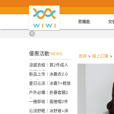
男機能
女
優惠活動
NEWS
首頁
>
線上訂購
>
涼感衣組｜買2件成人
兒童半價
新品上市｜冰霸衣2.0
任2件$2290
夏日沁涼｜冰霸T+輕旅
褲
戶外必備｜折疊套鏡2
件$1790
一捲即收｜蛋捲帽2件
1790
沁涼舒眠｜冰舒被+床