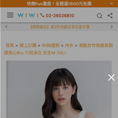
快樂Fun暑假！
全館滿1800元免運
02-26026810
【限時組合】買2件涼感衣享兒童半價
首頁
>
線上訂購
>
WI妹選物
>
內衣
>
舞動女伶無痕無鋼
圈背心Bra T(純淨白 女生M-3XL)