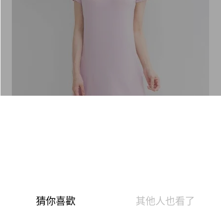
分享
舞動女伶無痕無鋼圈長裙Bra T(豆沙粉