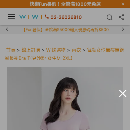
快樂Fun暑假！
全館滿1800元免運
02-26026810
【限時組合】買2件涼感衣享兒童半價
首頁
>
線上訂購
>
WI妹選物
>
內衣
>
舞動女伶無痕無鋼
圈長裙Bra T(豆沙粉 女生M-2XL)