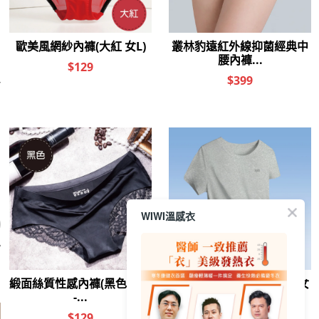
舒柔美胸無鋼圈寬
UPF50+無重力防
蕾絲拼接內褲(天藍
蕾絲
肩內衣(靜謐藍 女
潑水輕旅衣(萊姆黃
女M)
(
$880
$1290
$129
M-2XL)
女L-XL)
WIWI溫感衣
遠紅外線
你喜歡的分類
胸墊 方領
BRA 方領
無鋼圈 美背
BRA 細肩
無鋼圈 平口
你剛剛看了