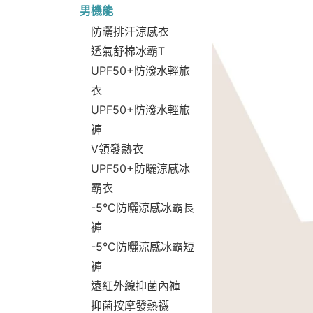
男機能
防曬排汗涼感衣
透氣舒棉冰霸T
UPF50+防潑水輕旅
衣
UPF50+防潑水輕旅
褲
V領發熱衣
UPF50+防曬涼感冰
霸衣
-5°C防曬涼感冰霸長
褲
-5°C防曬涼感冰霸短
褲
遠紅外線抑菌內褲
抑菌按摩發熱襪