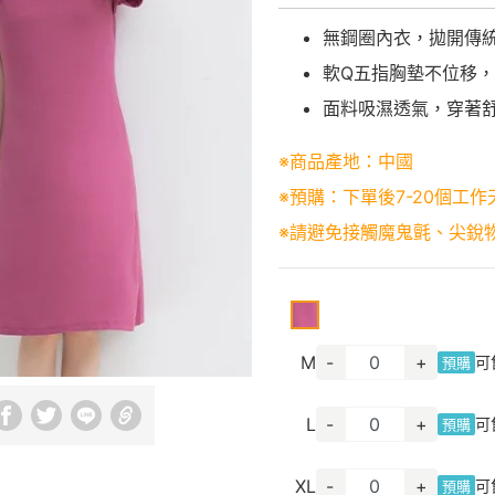
無鋼圈內衣，拋開傳
軟Q五指胸墊不位移
面料吸濕透氣，穿著
※商品產地：中國
※預購：下單後7-20個工作
※請避免接觸魔鬼氈、尖銳
M
-
+
可
預購
L
-
+
可
預購
XL
-
+
可
預購