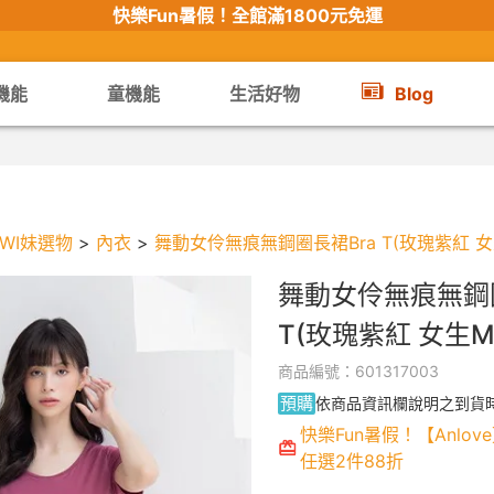
快樂Fun暑假！
全館滿1800元免運
機能
童機能
生活好物
Blog
【限時組合】買2件涼感衣享兒童半價
WI妹選物
>
內衣
>
舞動女伶無痕無鋼圈長裙Bra T(玫瑰紫紅 女生
舞動女伶無痕無鋼圈
T(玫瑰紫紅 女生M-
商品編號：601317003
預購
依商品資訊欄說明之到貨
快樂Fun暑假！【Anlove
任選2件88折