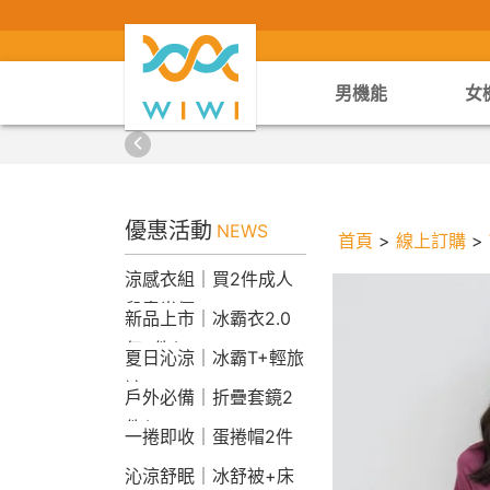
男機能
女
優惠活動
NEWS
首頁
>
線上訂購
>
涼感衣組｜買2件成人
兒童半價
新品上市｜冰霸衣2.0
任2件$2290
夏日沁涼｜冰霸T+輕旅
褲
戶外必備｜折疊套鏡2
件$1790
一捲即收｜蛋捲帽2件
1790
沁涼舒眠｜冰舒被+床