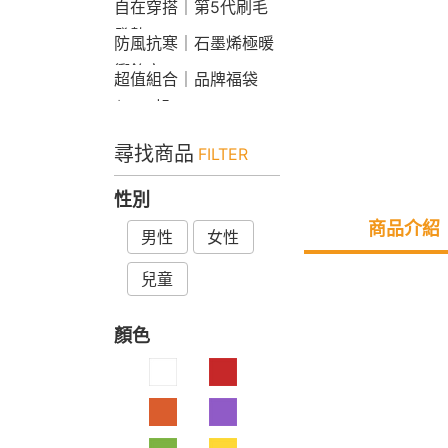
自在穿搭｜第5代刷毛
發熱Bra T
防風抗寒｜石墨烯極暖
衝鋒衣
超值組合｜品牌福袋
$599起
尋找商品
FILTER
性別
商品介紹
男性
女性
兒童
顏色