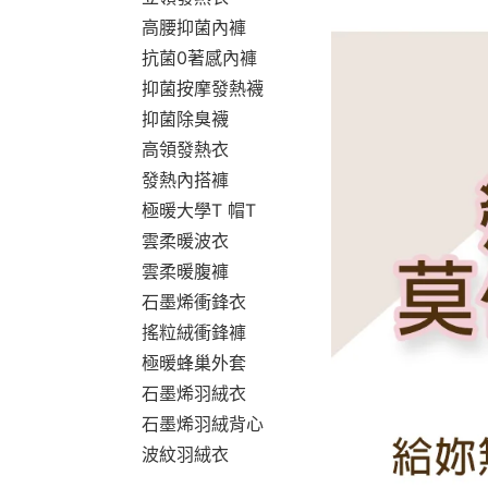
高腰抑菌內褲
抗菌0著感內褲
抑菌按摩發熱襪
抑菌除臭襪
高領發熱衣
發熱內搭褲
極暖大學T 帽T
雲柔暖波衣
雲柔暖腹褲
石墨烯衝鋒衣
搖粒絨衝鋒褲
極暖蜂巢外套
石墨烯羽絨衣
石墨烯羽絨背心
波紋羽絨衣