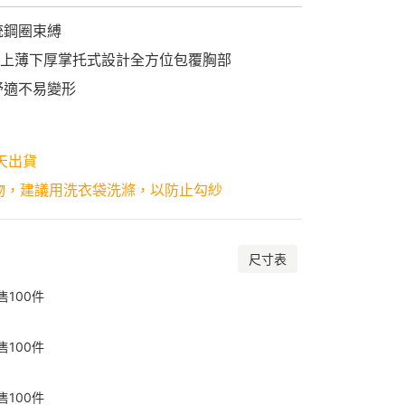
統鋼圈束縛
，上薄下厚掌托式設計全方位包覆胸部
舒適不易變形
天出貨
物，建議用洗衣袋洗滌，以防止勾紗
尺寸表
售
100
件
售
100
件
售
100
件