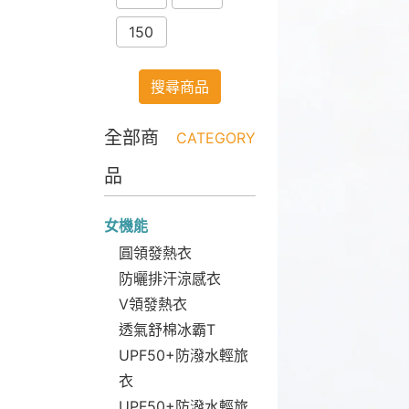
150
搜尋商品
全部商
CATEGORY
品
女機能
圓領發熱衣
防曬排汗涼感衣
V領發熱衣
透氣舒棉冰霸T
UPF50+防潑水輕旅
衣
UPF50+防潑水輕旅