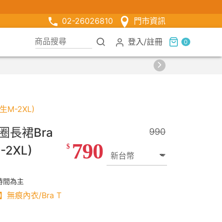
02-26026810
門市資訊
登入
/
註冊
0
M-2XL)
長裙Bra
990
790
$
2XL)
時間為主
】無痕內衣/Bra T