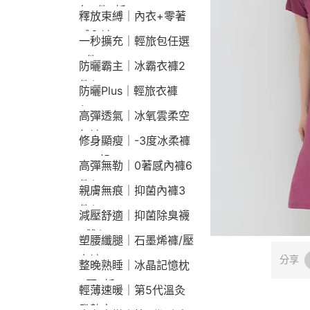
包2件9折
釋放束縛｜內衣+零著
感內褲
一秒擴充｜輕旅包任選
2件2190
防曬霸主｜冰霸衣褲2
件$1790
防曬Plus｜輕旅衣褲
$2190
高彈透氣｜冰氧雲柔空
氣褲
修身顯瘦｜-3度冰柔褲
790起
高彈無勒｜0著感內褲6
件$1290
親膚無痕｜抑菌內褲3
件$790
減壓舒適｜抑菌除臭襪
3雙$660
塑腰纖腿｜石墨烯褲/壓
力褲
分享
整晚熟睡｜冰晶記憶枕
2顆9折
輕薄速暖｜第5代溫灸
發熱衣