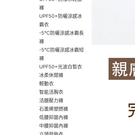
褲
UPF50+防曬涼感冰
霸衣
-5°C防曬涼感冰霸長
褲
-5°C防曬涼感冰霸短
褲
UPF50+光波白皙衣
冰柔休閒褲
輕動衣
智能活胸衣
活腿壓力褲
石墨烯塑燃褲
低腰抑菌內褲
中腰抑菌內褲
立領發熱衣