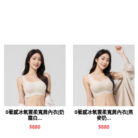
※商品產地：中國
※速達：下單後24小時寄出(不含例假日)
※請避免接觸魔鬼氈、尖銳物，建議用洗衣袋洗滌，以防止
勾紗
商品介紹
購物流程