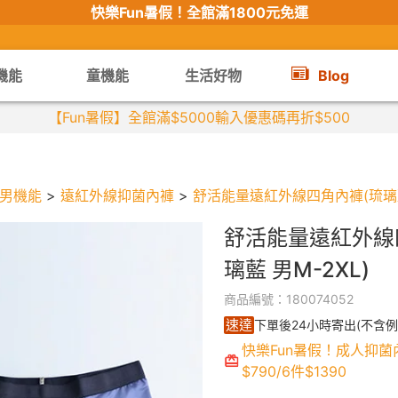
快樂Fun暑假！
全館滿1800元免運
機能
童機能
生活好物
Blog
【限時組合】買2件涼感衣享兒童半價
男機能
>
遠紅外線抑菌內褲
>
舒活能量遠紅外線四角內褲(琉璃藍 
舒活能量遠紅外線
璃藍 男M-2XL)
商品編號：180074052
速達
下單後24小時寄出(不含例
快樂Fun暑假！成人抑菌
$790/6件$1390