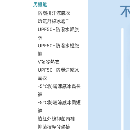
男機能
防曬排汗涼感衣
透氣舒棉冰霸T
UPF50+防潑水輕旅
衣
UPF50+防潑水輕旅
褲
V領發熱衣
UPF50+防曬涼感冰
霸衣
-5°C防曬涼感冰霸長
褲
-5°C防曬涼感冰霸短
褲
遠紅外線抑菌內褲
抑菌按摩發熱襪