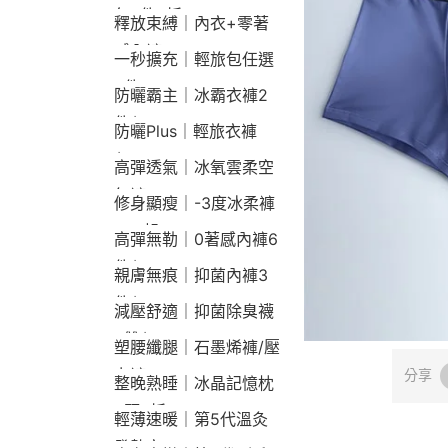
包2件9折
釋放束縛｜內衣+零著
感內褲
一秒擴充｜輕旅包任選
2件2190
防曬霸主｜冰霸衣褲2
件$1790
防曬Plus｜輕旅衣褲
$2190
高彈透氣｜冰氧雲柔空
氣褲
修身顯瘦｜-3度冰柔褲
790起
高彈無勒｜0著感內褲6
件$1290
親膚無痕｜抑菌內褲3
件$790
減壓舒適｜抑菌除臭襪
3雙$660
塑腰纖腿｜石墨烯褲/壓
力褲
分享
整晚熟睡｜冰晶記憶枕
2顆9折
輕薄速暖｜第5代溫灸
發熱衣