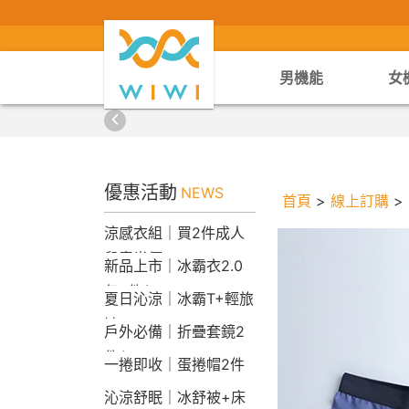
男機能
女
優惠活動
NEWS
首頁
>
線上訂購
>
涼感衣組｜買2件成人
兒童半價
新品上市｜冰霸衣2.0
任2件$2290
夏日沁涼｜冰霸T+輕旅
褲
戶外必備｜折疊套鏡2
件$1790
一捲即收｜蛋捲帽2件
1790
沁涼舒眠｜冰舒被+床