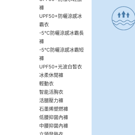
褲
UPF50+防曬涼感冰
霸衣
-5°C防曬涼感冰霸長
褲
-5°C防曬涼感冰霸短
褲
UPF50+光波白皙衣
冰柔休閒褲
輕動衣
智能活胸衣
活腿壓力褲
石墨烯塑燃褲
低腰抑菌內褲
中腰抑菌內褲
立領發熱衣