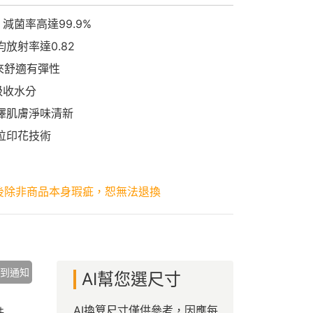
減菌率高達99.9%
放射率達0.82
起來舒適有彈性
吸收水分
澤肌膚淨味清新
位印花技術
後除非商品本身瑕疵，恕無法退換
到通知
AI幫您選尺寸
AI換算尺寸僅供參考，因應每
件