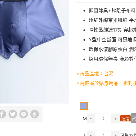
抑菌除臭+鋅離子布料 
遠紅外線奈米纖維 平均
彈性纖維達17% 穿
Y型中空斷面 可迅速
環保水漾膠原蛋白 潤
採用環保無毒 漾彩數
※商品產地：台灣
※內褲屬於貼身用品，拆封
M
-
+
貨
速達
L
-
+
可售
22