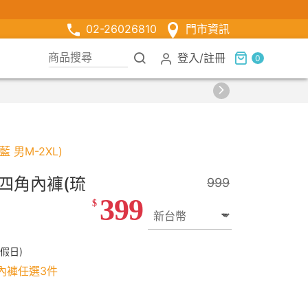
02-26026810
門市資訊
登入
/
註冊
0
男M-2XL)
四角內褲(琉
999
399
$
假日)
內褲任選3件