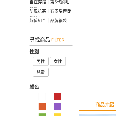
自在穿搭｜第5代刷毛
發熱Bra T
防風抗寒｜石墨烯極暖
衝鋒衣
超值組合｜品牌福袋
$599起
尋找商品
FILTER
性別
男性
女性
兒童
顏色
商品介紹