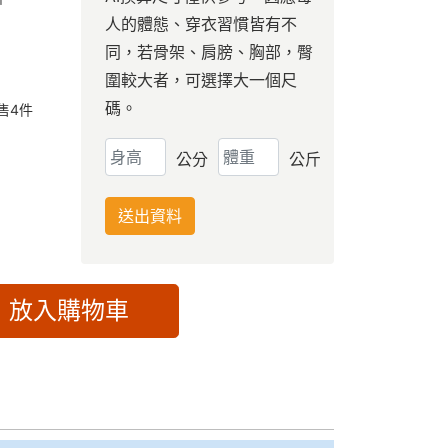
人的體態、穿衣習慣皆有不
同，若骨架、肩膀、胸部，臀
圍較大者，可選擇大一個尺
碼。
售
4
件
公分
公斤
送出資料
放入購物車