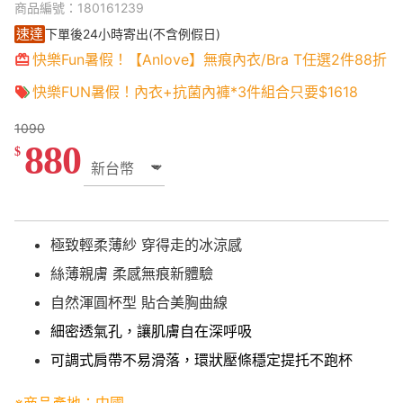
商品編號：180161239
速達
下單後24小時寄出(不含例假日)
快樂Fun暑假！【Anlove】無痕內衣/Bra T任選2件88折
快樂FUN暑假！內衣+抗菌內褲*3件組合只要$1618
1090
880
$
極致輕柔薄紗 穿得走的冰涼感
絲薄親膚 柔感無痕新體驗
自然渾圓杯型 貼合美胸曲線
細密透氣孔，讓肌膚自在深呼吸
可調式肩帶不易滑落，環狀壓條穩定提托不跑杯
※商品產地：中國