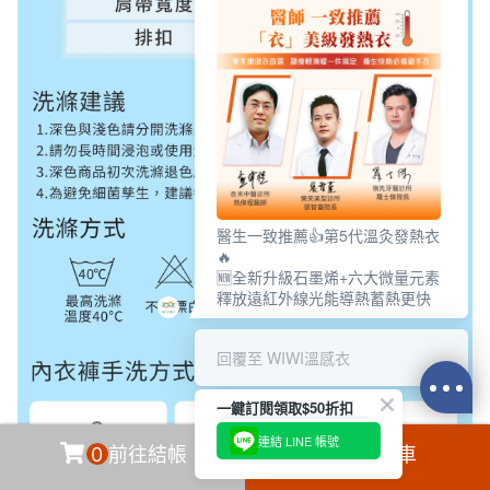
醫生一致推薦👍第5代溫灸發熱衣
🔥
🆕全新升級石墨烯+六大微量元素
釋放遠紅外線光能導熱蓄熱更快
回覆至 WIWI溫感衣
一鍵訂閱領取$50折扣
連結 LINE 帳號
0
前往結帳
加入購物車