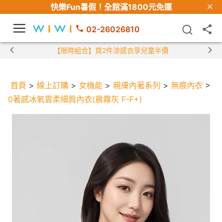
快樂Fun暑假！
全館滿1800元免運
02-26026810
【限時組合】買2件涼感衣享兒童半價
首頁
>
線上訂購
>
女機能
>
親膚內著系列
>
無痕內衣
>
0著感冰氧雲柔細肩內衣(晨霧灰 F-F+)