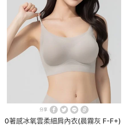
分享
0著感冰氧雲柔細肩內衣(晨霧灰 F-F+)