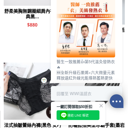
醫生一致推薦👍第5代溫灸發熱衣
🔥
🆕全新升級石墨烯+六大微量元素
釋放遠紅外線光能導熱蓄熱更快
遠紅外線
回覆至 WIWI溫感衣
你喜歡的分類
內衣 平口細
櫻花粉 止汗
加速 防曬
9D 輕感
套鏡 UV400
一鍵訂閱領取$50折扣
連結 LINE 帳號
0
前往結帳
加入購物車
其他人也看了