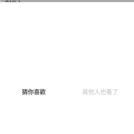
2XL)
商品編號：180110050
速達
下單後24小時寄出(不含例假日)
快樂Fun暑假！第5代溫灸刷毛發熱衣褲、羊毛襪、羊絨
圍巾、發熱配件任選2件1190
1599
799
$
溫泉快熱布 升溫發熱7.2 °C
0.84遠紅外線光能 促生理活性
6大微量元素 強化抗菌暖身心
3效熱感加倍刷毛 蓄存熱空氣
10分鐘吸排阻冷風 不會悶熱黏膩