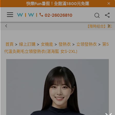
快樂Fun暑假！
全館滿1800元免運
02-26026810
【限時組合】買2件涼感衣享兒童半價
首頁
>
線上訂購
>
女機能
>
發熱衣
>
立領發熱衣
>
第5
代溫灸刷毛立領發熱衣(湛海藍 女S-2XL)