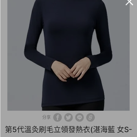
分享
第5代溫灸刷毛立領發熱衣(湛海藍 女S-