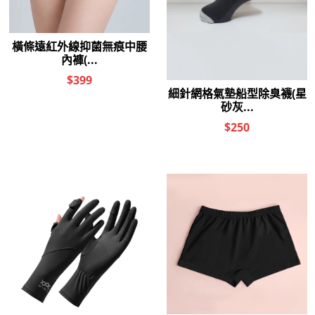
S(速達)
M(速達)
S
M
L
XL
L(速達)
XL(速達)
MIT 寬條紋溫灸刷毛圓領發
熱衣(灰白色 女S-XL)
2XL(速達)
第5代溫灸刷毛大U領發熱衣
(純淨白 女S-2XL)
$
799
元
$
799
元
$
1,599
元
優惠價：
$
1,899
元
優惠價：
-
+
-
+
加入購物車
加入購物車