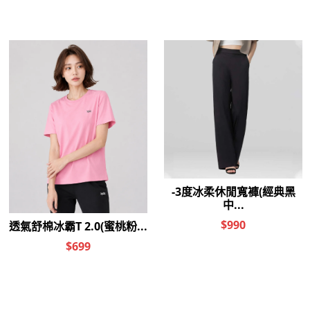
S(速達)
M
L
XL
S(速達)
M
L
XL
MIT 點點溫灸刷毛圓領發熱
MIT 愛心溫灸刷毛圓領發熱
衣(黑紅色 女S-XL)
衣(黑紅色 女S-XL)
$
799
元
$
799
元
$
1,599
元
優惠價：
$
1,599
元
優惠價：
-
+
-
+
加入購物車
加入購物車