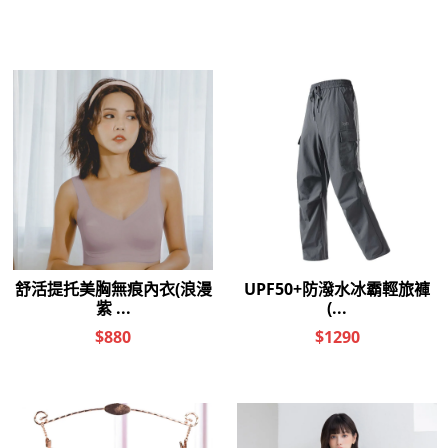
S(速達)
M(速達)
S
M
L
XL
L(速達)
XL(速達)
2XL
2XL(速達)
水玉點點溫灸刷毛圓領發熱
衣(經典黑 女S-2XL)
第5代溫灸刷毛圓領發熱衣
(晨霧藍 女S-2XL)
$
799
元
$
799
元
$
1,599
元
優惠價：
$
1,899
元
優惠價：
-
+
-
+
加入購物車
已售完