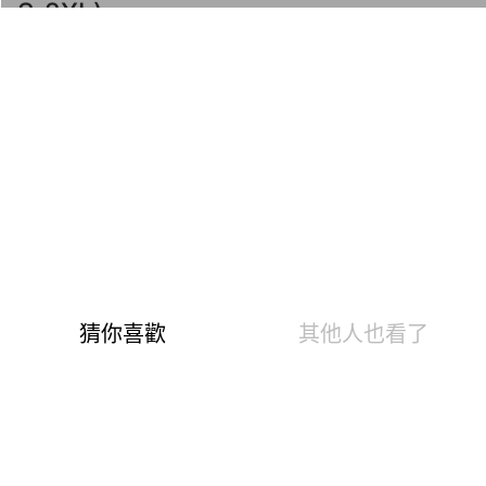
S-2XL)
商品編號：180116020
速達
下單後24小時寄出(不含例假日)
快樂Fun暑假！第5代溫灸刷毛發熱衣褲、羊毛襪、羊絨
圍巾、發熱配件任選2件1190
1599
799
$
溫泉快熱布 升溫發熱7.2 °C
0.84遠紅外線光能 促生理活性
6大微量元素 強化抗菌暖身心
3效熱感加倍刷毛 蓄存熱空氣
10分鐘吸排阻冷風 不會悶熱黏膩