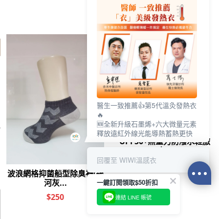
其他人也看了
醫生一致推薦👍第5代溫灸發熱衣
🔥
🆕全新升級石墨烯+六大微量元素
釋放遠紅外線光能導熱蓄熱更快
回覆至 WIWI溫感衣
石墨烯舒眠枕
冰氧雲柔無痕內褲
舒活提托美胸無痕
石墨
(燕麥奶 F)
內衣(浪漫紫 女M-
(純淨
一鍵訂閱領取$50折扣
$1590
$250
$880
$
2XL)
連結 LINE 帳號
0
前往結帳
加入購物車