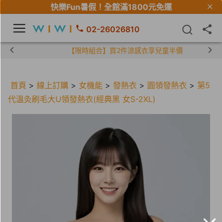
快樂Fun暑假！
全館滿1800元免運
02-26026810
【限時組合】買2件涼感衣享兒童半價
首頁
>
線上訂購
>
女機能
>
發熱衣
>
圓領發熱衣
>
第5
代溫灸刷毛大U領發熱衣(經典黑 女S-2XL)