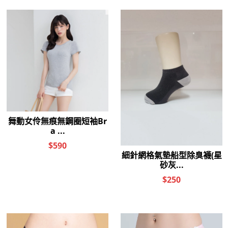
-
+
-
+
加入購物車
加入購物車
F(速達)
F+(預購)
M
L
XL
2XL