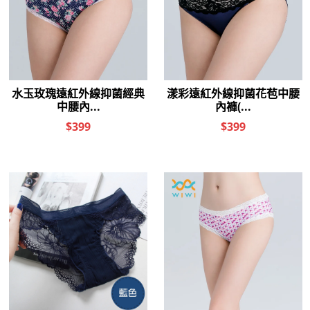
M
L
XL
2XL
M
L
XL
2XL
雛菊遠紅外線抑菌基本中腰
彩星遠紅外線抑菌經典中腰
內褲(經典黑 女M-2XL)
內褲(經典黑 女M-2XL)
$
399
元
$
399
元
$
999
元
優惠價：
$
999
元
優惠價：
-
+
-
+
加入購物車
加入購物車