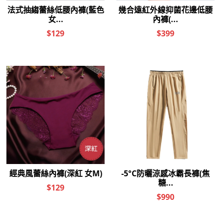
M
L
XL
2XL
M
L
XL
2XL
豎條遠紅外線抑菌基本中腰
漾彩遠紅外線抑菌無痕中腰
內褲(薰衣紫 女M-2XL)
內褲(醇酒紅 女M-2XL)
$
399
元
$
399
元
$
999
元
優惠價：
$
999
元
優惠價：