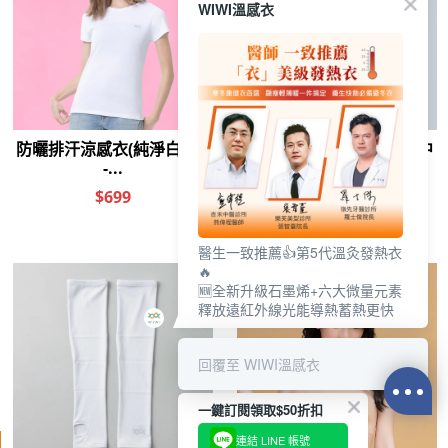
WIWI溫感衣
無痕 私密
男童 銀河
吸濕排汗 枕套
口罩 MIT
美背 遠紅外
猜你喜歡
醫生一致推薦👍第5代溫灸發熱衣
🔥
🆕全新升級石墨烯+六大微量元素
釋放遠紅外線光能導熱蓄熱更快
舒柔美胸無鋼圈細
石墨烯冰舒被
幾何系花苞內褲(淡
歐美
肩內衣(經典黑 女
3.0(奶霜黃 雙人)
橘 女F)
回覆至 WIWI溫感衣
$880
$1990
$129
M-2XL)
一鍵訂閱領取$50折扣
連結 LINE 帳號