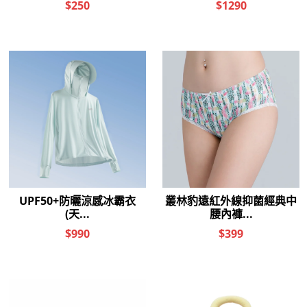
M(速達)
L
XL
M
L
XL
2XL
2XL
水玉玫瑰遠紅外線抑菌經典
中腰內褲(奶昔綠 女M-2XL)
水玉玫瑰遠紅外線抑菌經典
中腰內褲(戀愛粉 女M-2XL)
$
399
元
$
399
元
$
999
元
優惠價：
$
999
元
優惠價：
-
+
-
+
加入購物車
加入購物車