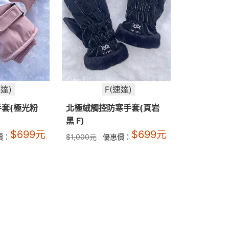
達)
F(速達)
套(極光粉
北極絨觸控防寒手套(頁岩
黑 F)
$
699
元
$
699
元
價：
$
1,000
元
優惠價：