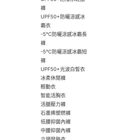
褲
UPF50+防曬涼感冰
霸衣
-5°C防曬涼感冰霸長
褲
-5°C防曬涼感冰霸短
褲
UPF50+光波白皙衣
冰柔休閒褲
輕動衣
智能活胸衣
活腿壓力褲
石墨烯塑燃褲
低腰抑菌內褲
中腰抑菌內褲
立領發熱衣