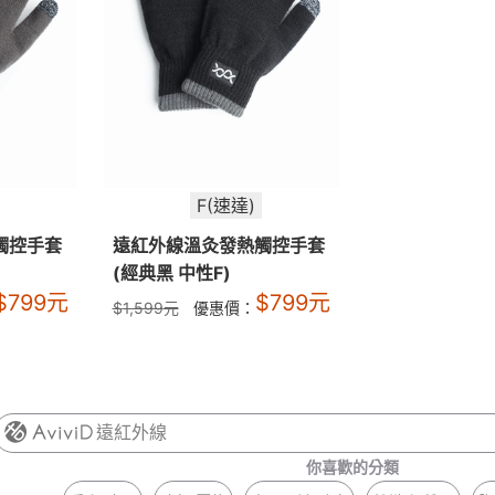
F(速達)
觸控手套
遠紅外線溫灸發熱觸控手套
(經典黑 中性F)
$
799
元
$
799
元
$
1,599
元
優惠價：
遠紅外線
你喜歡的分類