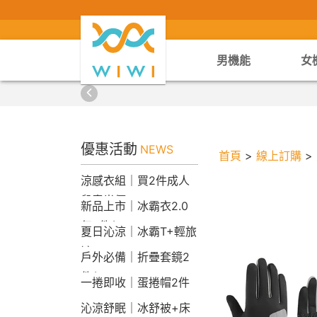
男機能
女
優惠活動
NEWS
首頁
>
線上訂購
>
涼感衣組｜買2件成人
兒童半價
新品上市｜冰霸衣2.0
任2件$2290
夏日沁涼｜冰霸T+輕旅
褲
戶外必備｜折疊套鏡2
件$1790
一捲即收｜蛋捲帽2件
1790
沁涼舒眠｜冰舒被+床