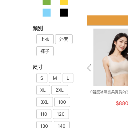
類別
上衣
外套
褲子
尺寸
S
M
L
XL
2XL
0著感冰氧雲柔寬肩內衣(
3XL
100
$88
110
120
130
140