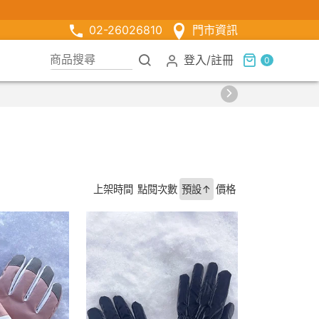
02-26026810
門市資訊
登入
/
註冊
0
上架時間
點閱次數
預設↑
價格