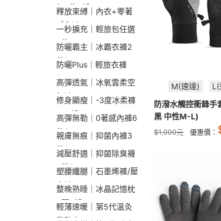
包2件9折
釋放束縛｜內衣+零著
感內褲
一秒擴充｜輕旅包任選
2件2190
防曬霸主｜冰霸衣褲2
件$1790
防曬Plus｜輕旅衣褲
$2190
高彈透氣｜冰氧雲柔空
M(速達)
L
氣褲
修身顯瘦｜-3度冰柔褲
防潑水觸控衝鋒手
790起
黑 中性M-L)
高彈無勒｜0著感內褲6
件$1290
$
1,000
元
優惠價：
親膚無痕｜抑菌內褲3
件$790
減壓舒適｜抑菌除臭襪
3雙$660
塑腰纖腿｜石墨烯褲/壓
力褲
整晚熟睡｜冰晶記憶枕
2顆9折
輕薄速暖｜第5代溫灸
發熱衣