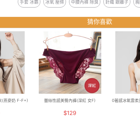
手套 冰霸
冰氧 壓條
中腰內褲 除臭
針織 銀離子
胸
猜你喜歡
燕麥奶 F-F+)
蕾絲性感美臀內褲(深紅 女F)
0著感冰氧雲柔寬
0
$129