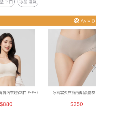
墊 平口
冰晶 濕氣
肩內衣(奶霜白 F-F+)
冰氧雲柔無痕內褲(晨霧灰 F)
石墨烯
$880
$250