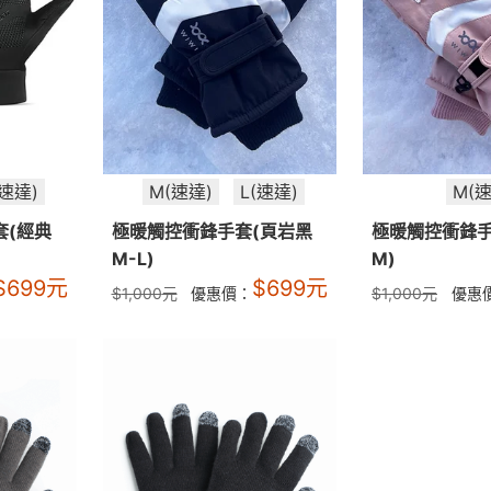
(速達)
M(速達)
L(速達)
M(速
套(經典
極暖觸控衝鋒手套(頁岩黑
極暖觸控衝鋒手
M-L)
M)
$
699
元
$
699
元
$
1,000
元
優惠價：
$
1,000
元
優惠