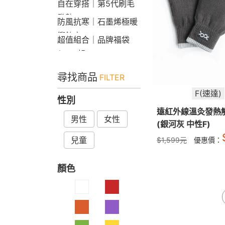
自在穿搭｜第5代刷毛
發熱Bra T
防風抗寒｜石墨烯極暖
衝鋒衣
超值組合｜品牌福袋
$599起
尋找商品
FILTER
F(速達)
性別
遠紅外線溫灸發熱
男性
女性
(銀河灰 中性F)
兒童
$
1,599
元
優惠價：
顏色