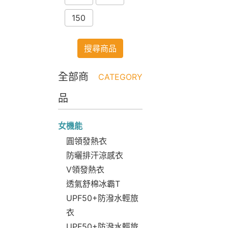
150
搜尋商品
全部商
CATEGORY
品
女機能
圓領發熱衣
防曬排汗涼感衣
V領發熱衣
透氣舒棉冰霸T
UPF50+防潑水輕旅
衣
UPF50+防潑水輕旅