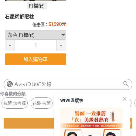
F(標配)
石墨烯舒眠枕
$
1,590
元
優惠價：
-
+
加入購物車
遠紅外線
你喜歡的分類
WIWI溫感衣
抗菌 無痕褲
花邊 抗菌
月牙 杯墊
止汗 櫻花粉
長版 方領
猜你喜歡