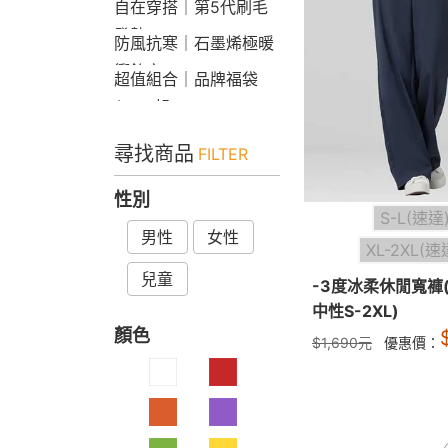
自在穿搭｜第5代刷毛
發熱Bra T
防風抗寒｜石墨烯極暖
衝鋒衣
超值組合｜品牌福袋
$599起
尋找商品
FILTER
性別
S-L(速達
男性
女性
XL-2XL(速
兒童
-3度冰柔休閒寬褲
中性S-2XL)
顏色
$
1,690
元
優惠價：