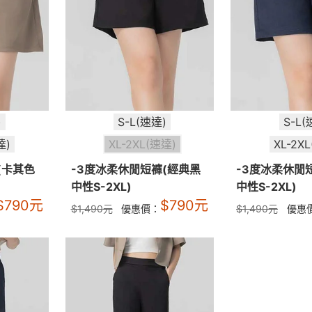
)
S-L(速達)
S-L(
達)
XL-2XL(速達)
XL-2X
(卡其色
-3度冰柔休閒短褲(經典黑
-3度冰柔休閒
中性S-2XL)
中性S-2XL)
$
790
元
$
790
元
$
1,490
元
優惠價：
$
1,490
元
優惠