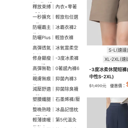
包2件9折
釋放束縛｜內衣+零著
感內褲
一秒擴充｜輕旅包任選
2件2190
防曬霸主｜冰霸衣褲2
件$1790
防曬Plus｜輕旅衣褲
$2190
高彈透氣｜冰氧雲柔空
S-L(速達
氣褲
修身顯瘦｜-3度冰柔褲
XL-2XL(速
790起
高彈無勒｜0著感內褲6
-3度冰柔休閒短褲
件$1290
中性S-2XL)
親膚無痕｜抑菌內褲3
$
1,490
元
優惠價：
件$790
減壓舒適｜抑菌除臭襪
3雙$660
塑腰纖腿｜石墨烯褲/壓
力褲
整晚熟睡｜冰晶記憶枕
2顆9折
輕薄速暖｜第5代溫灸
發熱衣