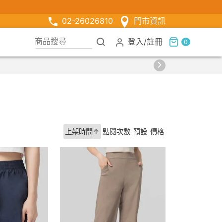
02-26026810
門市資訊
登入
/
註冊
0
上架時間↑
點閱次數
預設
價格