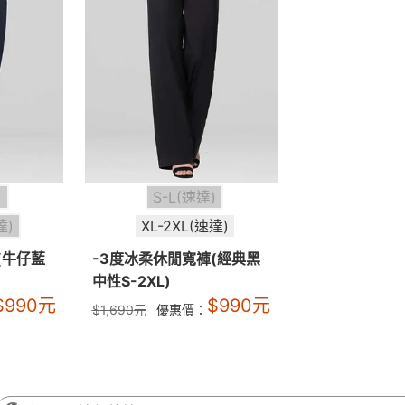
)
S-L(速達)
達)
XL-2XL(速達)
(牛仔藍
-3度冰柔休閒寬褲(經典黑
中性S-2XL)
$
990
元
$
990
元
$
1,690
元
優惠價：