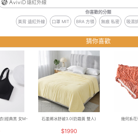
遠紅外線
你喜歡的分類
美背 遠紅外線
口罩 MIT
BRA 方領
無痕 私密
吸濕排
猜你喜歡
(經典黑 女M-
石墨烯冰舒被3.0(奶霜黃 雙人)
幾何系花苞
0
$1990