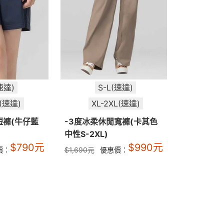
速達)
S-L(速達)
L(速達)
XL-2XL(速達)
短褲(牛仔藍
-3度冰柔休閒寬褲(卡其色
中性S-2XL)
$
790
元
$
990
元
價：
$
1,690
元
優惠價：