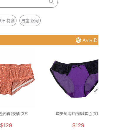
汗 枕套
男童 銀河
內褲(淡橘 女F)
歐美風網紗內褲(紫色 女L)
UPF
$129
$129