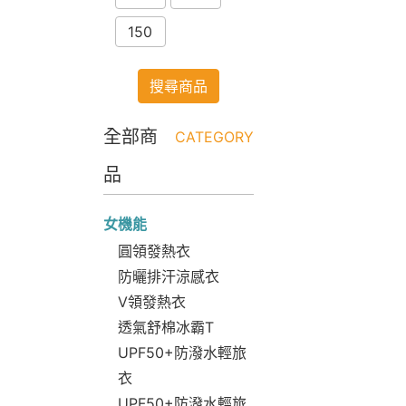
150
搜尋商品
全部商
CATEGORY
品
女機能
圓領發熱衣
防曬排汗涼感衣
V領發熱衣
透氣舒棉冰霸T
UPF50+防潑水輕旅
衣
UPF50+防潑水輕旅