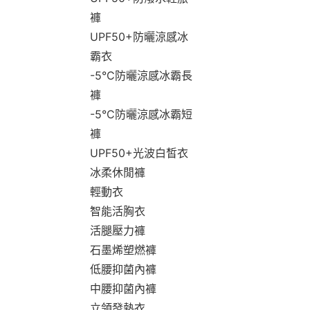
褲
UPF50+防曬涼感冰
霸衣
-5°C防曬涼感冰霸長
褲
-5°C防曬涼感冰霸短
褲
UPF50+光波白皙衣
冰柔休閒褲
輕動衣
智能活胸衣
活腿壓力褲
石墨烯塑燃褲
低腰抑菌內褲
中腰抑菌內褲
立領發熱衣