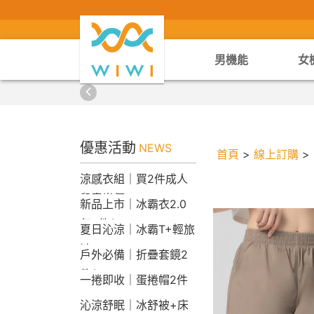
男機能
女
優惠活動
NEWS
首頁
>
線上訂購
>
涼感衣組｜買2件成人
兒童半價
新品上市｜冰霸衣2.0
任2件$2290
夏日沁涼｜冰霸T+輕旅
褲
戶外必備｜折疊套鏡2
件$1790
一捲即收｜蛋捲帽2件
1790
沁涼舒眠｜冰舒被+床