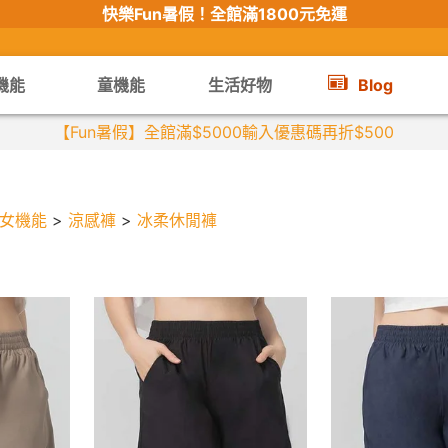
快樂Fun暑假！
全館滿1800元免運
機能
童機能
生活好物
Blog
【Fun暑假】全館滿$5000輸入優惠碼再折$500
女機能
>
涼感褲
>
冰柔休閒褲