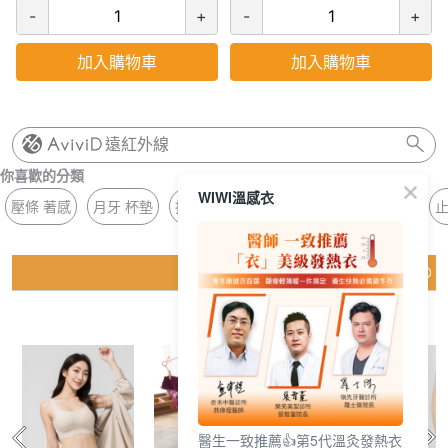
-
+
-
+
加入購物車
加入購物車
遠紅外線
你喜歡的分類
WIWI溫感衣
壓條 著感
月牙 杯墊
抗菌 無痕褲
花邊 抗菌
長版 方領
止
猜你喜歡
醫生一致推薦👍第5代溫灸發熱衣