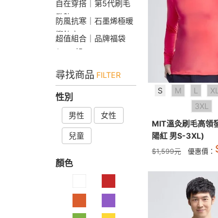
自在穿搭｜第5代刷毛
發熱Bra T
防風抗寒｜石墨烯極暖
衝鋒衣
超值組合｜品牌福袋
$599起
尋找商品
FILTER
S
M
L
X
性別
3XL
男性
女性
MIT溫灸刷毛高領
兒童
陽紅 男S-3XL)
$
1,599
元
優惠價：
顏色