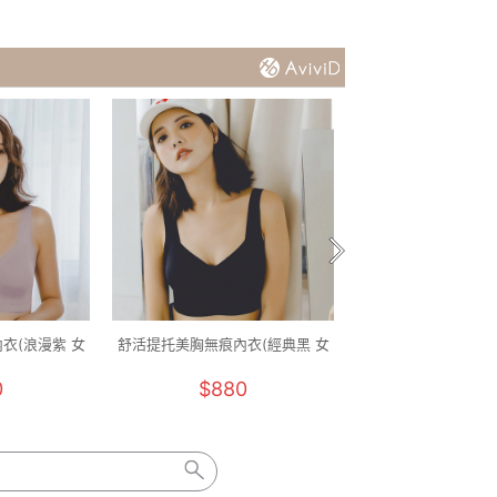
衣(浪漫紫 女
舒活提托美胸無痕內衣(經典黑 女
石墨烯減壓健康鞋(經典黑
)
M-2XL)
25.5)
0
$880
$1290