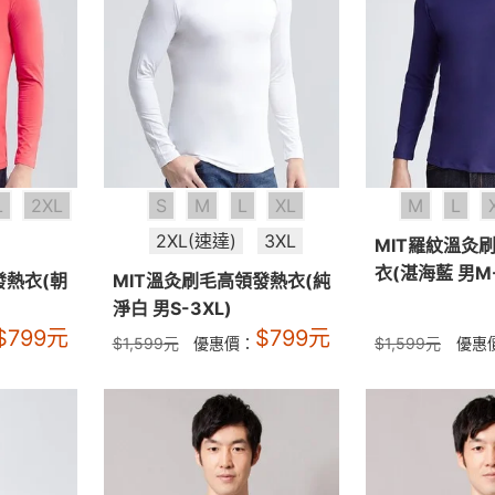
L
2XL
S
M
L
XL
M
L
2XL(速達)
3XL
MIT羅紋溫灸
衣(湛海藍 男M-
發熱衣(朝
MIT溫灸刷毛高領發熱衣(純
淨白 男S-3XL)
$
799
元
$
799
元
$
1,599
元
優惠價：
$
1,599
元
優惠