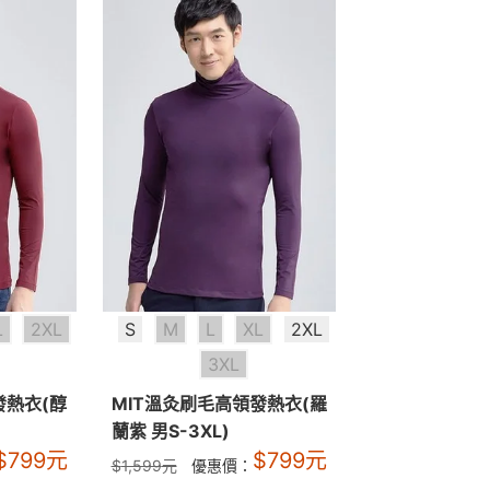
L
2XL
S
M
L
XL
2XL
3XL
發熱衣(醇
MIT溫灸刷毛高領發熱衣(羅
蘭紫 男S-3XL)
$
799
元
$
799
元
$
1,599
元
優惠價：