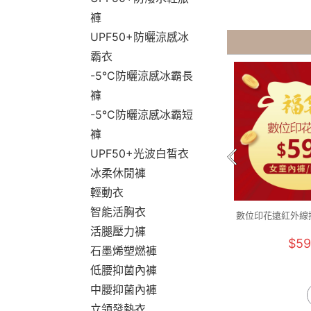
褲
UPF50+防曬涼感冰
霸衣
-5°C防曬涼感冰霸長
褲
-5°C防曬涼感冰霸短
褲
UPF50+光波白皙衣
冰柔休閒褲
輕動衣
智能活胸衣
數位印花遠紅外線
活腿壓力褲
袋(4件組 童9
$59
石墨烯塑燃褲
低腰抑菌內褲
中腰抑菌內褲
立領發熱衣