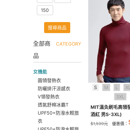
150
搜尋商品
全部商
CATEGORY
品
女機能
圓領發熱衣
S
M
L
X
防曬排汗涼感衣
V領發熱衣
3XL
透氣舒棉冰霸T
MIT溫灸刷毛高領
UPF50+防潑水輕旅
酒紅 男S-3XL)
衣
$
1,599
元
優惠價：
UPF50+防潑水輕旅