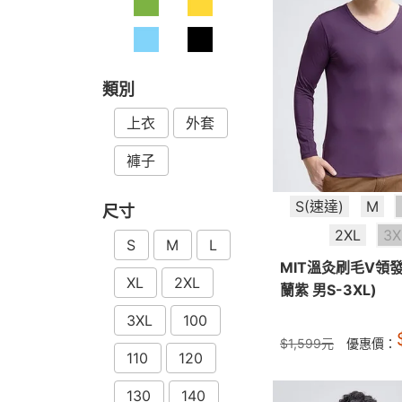
類別
上衣
外套
褲子
S(速達)
M
尺寸
2XL
3X
S
M
L
MIT溫灸刷毛V領
XL
2XL
蘭紫 男S-3XL)
3XL
100
$
1,599
元
優惠價：
110
120
130
140