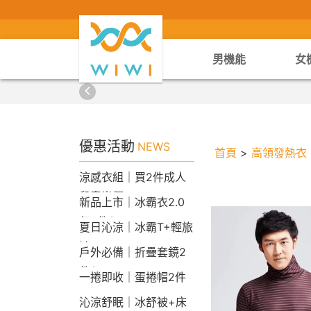
男機能
女
優惠活動
NEWS
首頁
>
高領發熱衣
涼感衣組｜買2件成人
兒童半價
新品上市｜冰霸衣2.0
任2件$2290
夏日沁涼｜冰霸T+輕旅
褲
戶外必備｜折疊套鏡2
件$1790
一捲即收｜蛋捲帽2件
1790
沁涼舒眠｜冰舒被+床