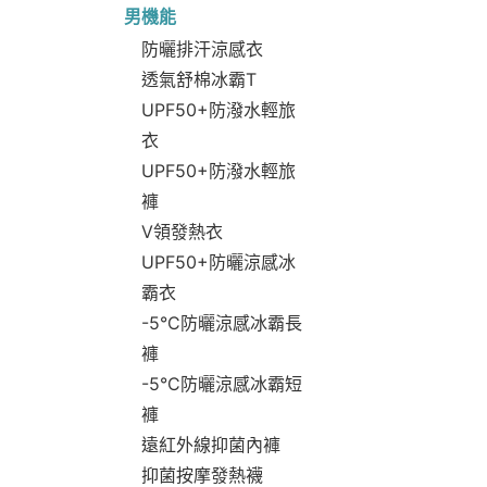
男機能
防曬排汗涼感衣
透氣舒棉冰霸T
UPF50+防潑水輕旅
衣
UPF50+防潑水輕旅
褲
V領發熱衣
UPF50+防曬涼感冰
霸衣
-5°C防曬涼感冰霸長
褲
-5°C防曬涼感冰霸短
褲
遠紅外線抑菌內褲
抑菌按摩發熱襪