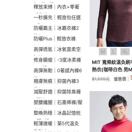
包2件9折
釋放束縛｜內衣+零著
感內褲
一秒擴充｜輕旅包任選
2件2190
防曬霸主｜冰霸衣褲2
件$1790
防曬Plus｜輕旅衣褲
$2190
高彈透氣｜冰氧雲柔空
M
L
XL
氣褲
修身顯瘦｜-3度冰柔褲
MIT 寬條紋溫灸
790起
熱衣(咖啡白色 男M-
高彈無勒｜0著感內褲6
件$1290
$
1,599
元
優惠價：
親膚無痕｜抑菌內褲3
件$790
減壓舒適｜抑菌除臭襪
3雙$660
塑腰纖腿｜石墨烯褲/壓
力褲
整晚熟睡｜冰晶記憶枕
2顆9折
輕薄速暖｜第5代溫灸
發熱衣