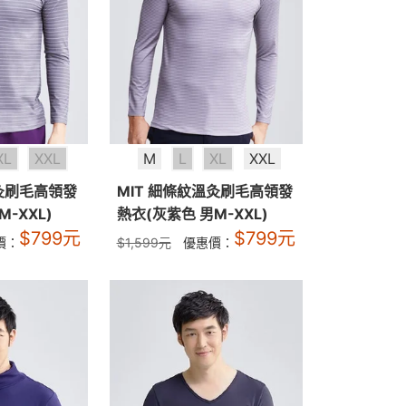
XL
XXL
M
L
XL
XXL
溫灸刷毛高領發
MIT 細條紋溫灸刷毛高領發
-XXL)
熱衣(灰紫色 男M-XXL)
$
799
元
$
799
元
價：
$
1,599
元
優惠價：