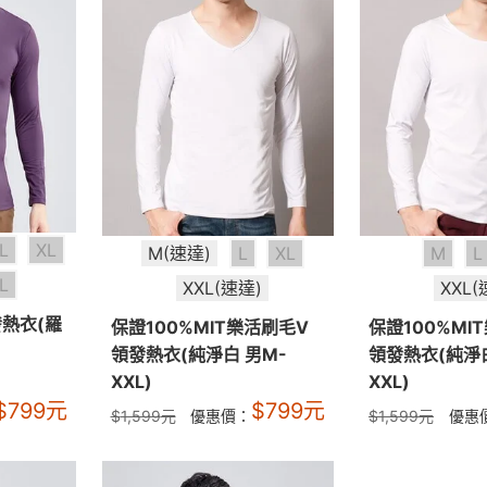
L
XL
M(速達)
L
XL
M
L
L
XXL(速達)
XXL(
發熱衣(羅
保證100%MIT樂活刷毛V
保證100%MI
領發熱衣(純淨白 男M-
領發熱衣(純淨白
XXL)
XXL)
$
799
元
$
799
元
$
1,599
元
優惠價：
$
1,599
元
優惠