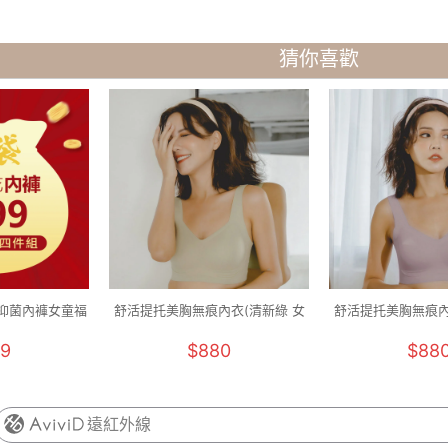
猜你喜歡
抑菌內褲女童福
舒活提托美胸無痕內衣(清新綠 女
舒活提托美胸無痕內
0-140)
M-2XL)
M-2XL
9
$880
$88
遠紅外線