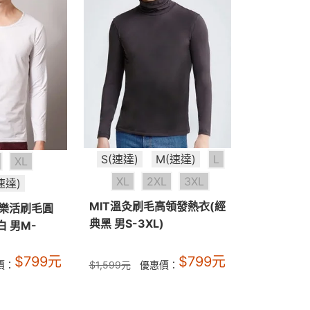
S(速達)
M(速達)
L
XL
XL
2XL
3XL
速達)
MIT溫灸刷毛高領發熱衣(經
T樂活刷毛圓
典黑 男S-3XL)
 男M-
$
799
元
$
799
元
價：
$
1,599
元
優惠價：