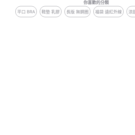
你喜歡的分類
平口 BRA
鞋墊 乳膠
長版 無鋼圈
福袋 遠紅外線
涼