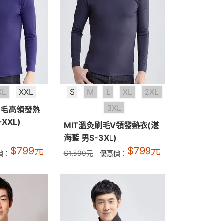
XL
XXL
S
M
L
XL
2XL
3XL
刷毛高領發熱
XXL)
MIT溫灸刷毛V領發熱衣(湛
海藍 男S-3XL)
$
799
元
$
799
元
價：
$
1,599
元
優惠價：