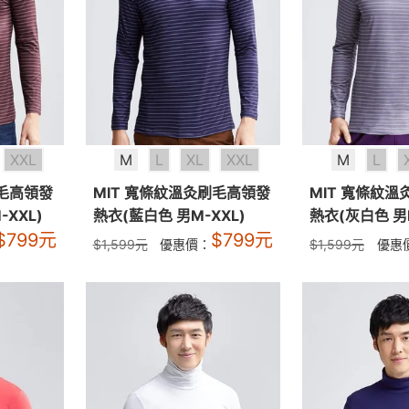
XXL
M
L
XL
XXL
M
L
刷毛高領發
MIT 寬條紋溫灸刷毛高領發
MIT 寬條紋
XXL)
熱衣(藍白色 男M-XXL)
熱衣(灰白色 男M
$
799
元
$
799
元
$
1,599
元
優惠價：
$
1,599
元
優惠