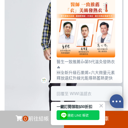
醫生一致推薦👍第5代溫灸發熱衣
🔥
🆕全新升級石墨烯+六大微量元素
釋放遠紅外線光能導熱蓄熱更快
回覆至 WIWI溫感衣
一鍵訂閱領取$50折扣
連結 LINE 帳號
0
前往結帳
加入購物車