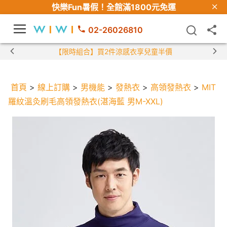
快樂Fun暑假！
全館滿1800元免運
02-26026810
【限時組合】買2件涼感衣享兒童半價
首頁
>
線上訂購
>
男機能
>
發熱衣
>
高領發熱衣
>
MIT
羅紋溫灸刷毛高領發熱衣(湛海藍 男M-XXL)