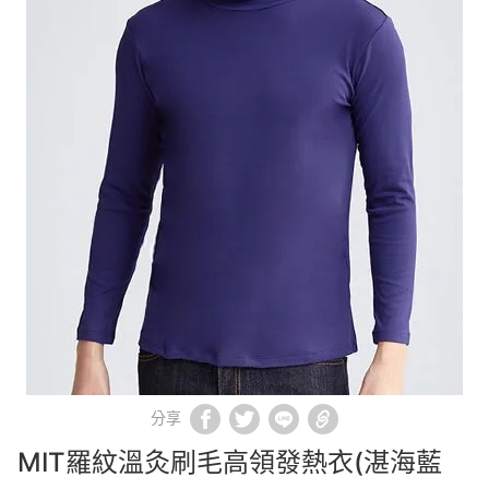
分享
MIT羅紋溫灸刷毛高領發熱衣(湛海藍