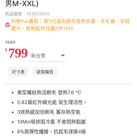
男M-XXL)
商品編號：102623050
快樂Fun暑假！第5代溫灸刷毛發熱衣褲、羊毛襪、羊絨
圍巾、發熱配件任選2件1190
1599
799
$
尺寸表
試穿報告
美型羅紋熱活刷毛 發熱7.6 °C
0.82遠紅外線光能 促生理活性。
3效熱感加倍刷毛 蓄存熱空氣
10Min吸排阻冷風 不會悶熱黏膩
8%高彈性纖維，抗起毛球達4級