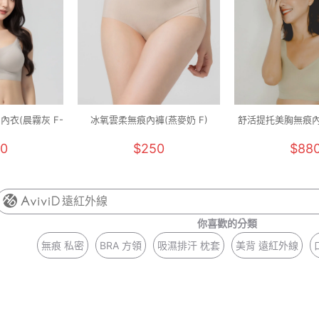
內衣(晨霧灰 F-
冰氧雲柔無痕內褲(燕麥奶 F)
舒活提托美胸無痕內
M-2XL
0
$250
$88
遠紅外線
你喜歡的分類
無痕 私密
BRA 方領
吸濕排汗 枕套
美背 遠紅外線