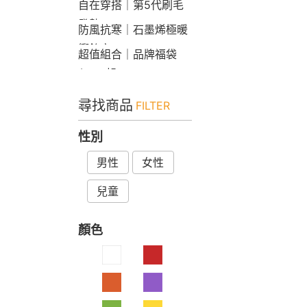
自在穿搭｜第5代刷毛
發熱Bra T
防風抗寒｜石墨烯極暖
衝鋒衣
超值組合｜品牌福袋
$599起
尋找商品
FILTER
性別
男性
女性
兒童
顏色