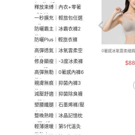
包2件9折
釋放束縛｜內衣+零著
感內褲
一秒擴充｜輕旅包任選
2件2190
防曬霸主｜冰霸衣褲2
件$1790
防曬Plus｜輕旅衣褲
$2190
高彈透氣｜冰氧雲柔空
0著感冰氧雲柔細肩
F+)
氣褲
修身顯瘦｜-3度冰柔褲
$88
790起
高彈無勒｜0著感內褲6
件$1290
親膚無痕｜抑菌內褲3
件$790
減壓舒適｜抑菌除臭襪
3雙$660
塑腰纖腿｜石墨烯褲/壓
力褲
整晚熟睡｜冰晶記憶枕
2顆9折
輕薄速暖｜第5代溫灸
發熱衣