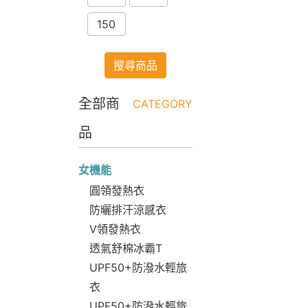
150
搜尋商品
全部商
CATEGORY
品
女機能
圓領發熱衣
防曬排汗涼感衣
V領發熱衣
透氣舒棉冰霸T
UPF50+防潑水輕旅
衣
UPF50+防潑水輕旅