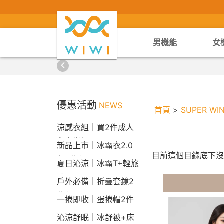
男機能
女
優惠活動
NEWS
首頁
>
SUPER W
涼感衣組｜買2件成人
兒童半價
新品上市｜冰霸衣2.0
目前這個目錄底下沒
任2件$2290
夏日沁涼｜冰霸T+輕旅
褲
戶外必備｜折疊套鏡2
件$1790
一捲即收｜蛋捲帽2件
1790
沁涼舒眠｜冰舒被+床