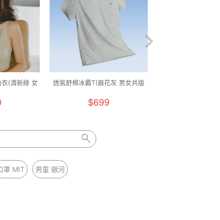
衣(清新綠 女
透氣舒棉冰霸T(麻花灰 男女共版
透氣舒棉冰霸T(純淨
)
M-5XL)
M-5XL)
0
$699
$699
口罩 MIT
男童 銀河