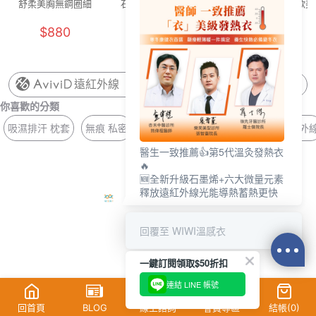
舒柔美胸無鋼圈細
石墨烯冰舒被
幾何系花苞內褲(淡
歐美
肩內衣(經典黑 女
3.0(奶霜黃 雙人)
橘 女F)
$880
$1990
$129
M-2XL)
遠紅外線
你喜歡的分類
吸濕排汗 枕套
無痕 私密
口罩 MIT
男童 銀河
美背 遠紅外
醫生一致推薦👍第5代溫灸發熱衣
🔥
🆕全新升級石墨烯+六大微量元素
釋放遠紅外線光能導熱蓄熱更快
回覆至 WIWI溫感衣
一鍵訂閱領取$50折扣
連結 LINE 帳號
回首頁
BLOG
線上諮詢
會員專區
結帳(
0
)