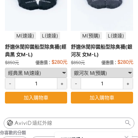
M(速達)
L(速達)
M(預購)
L(速達)
舒適休閒抑菌船型除臭襪(經
舒適休閒抑菌船型除臭襪(銀
典黑 女M-L)
河灰 女M-L)
$
280
元
$
280
元
$
850
元
優惠價：
$
850
元
優惠價：
-
+
-
+
加入購物車
加入購物車
遠紅外線
你喜歡的分類