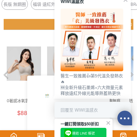
WIWI溫感衣
長版 無鋼圈
福袋 遠紅外線
紫外線 連帽
鞋墊 乳膠
平口 BR
猜你喜歡
醫生一致推薦👍第5代溫灸發熱衣
🔥
🆕全新升級石墨烯+六大微量元素
釋放遠紅外線光能導熱蓄熱更快
0著感冰氧雲柔細肩
冰氧雲柔無痕內褲
舒活提托美胸無痕
透氣
內衣(晨霧灰 F-F+)
(燕麥奶 F)
內衣(清新綠 女M-
花灰
回覆至 WIWI溫感衣
$880
$250
$880
2XL)
一鍵訂閱領取$50折扣
連結 LINE 帳號
活力運動抑菌船型除臭襪(軍藍紅 女M-XL)