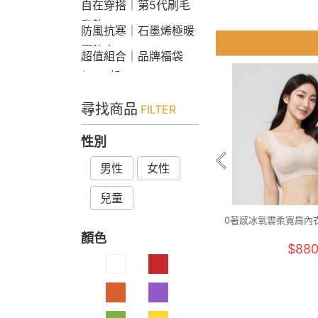
自在穿搭｜第5代刷毛
發熱Bra T
防風抗寒｜石墨烯極暖
衝鋒衣
超值組合｜品牌福袋
$599起
尋找商品
FILTER
性別
男性
女性
兒童
0著感冰氧雲柔寬肩內衣(
顏色
$88