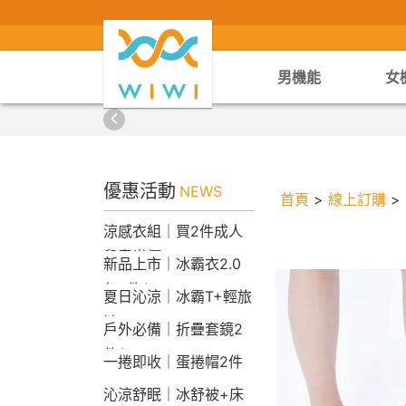
男機能
女
優惠活動
NEWS
首頁
>
線上訂購
>
涼感衣組｜買2件成人
兒童半價
新品上市｜冰霸衣2.0
任2件$2290
夏日沁涼｜冰霸T+輕旅
褲
戶外必備｜折疊套鏡2
件$1790
一捲即收｜蛋捲帽2件
1790
沁涼舒眠｜冰舒被+床