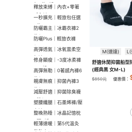
包2件9折
釋放束縛｜內衣+零著
感內褲
一秒擴充｜輕旅包任選
2件2190
防曬霸主｜冰霸衣褲2
件$1790
防曬Plus｜輕旅衣褲
$2190
高彈透氣｜冰氧雲柔空
M(速達)
L
氣褲
修身顯瘦｜-3度冰柔褲
舒適休閒抑菌船型
790起
(經典黑 女M-L)
高彈無勒｜0著感內褲6
件$1290
$
850
元
優惠價：
親膚無痕｜抑菌內褲3
件$790
減壓舒適｜抑菌除臭襪
3雙$660
塑腰纖腿｜石墨烯褲/壓
力褲
整晚熟睡｜冰晶記憶枕
2顆9折
輕薄速暖｜第5代溫灸
發熱衣