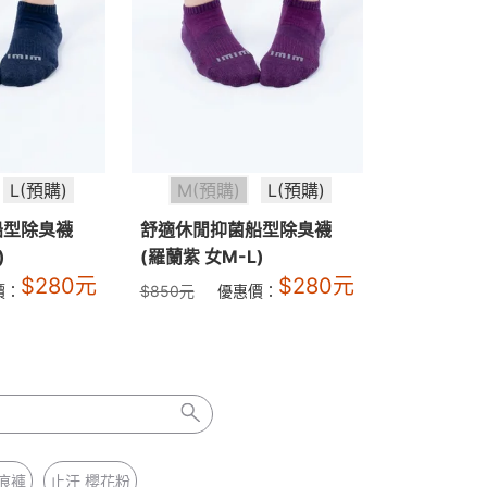
L(預購)
M(預購)
L(預購)
船型除臭襪
舒適休閒抑菌船型除臭襪
)
(羅蘭紫 女M-L)
$
280
元
$
280
元
價：
$
850
元
優惠價：
痕褲
止汗 櫻花粉