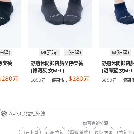
(速達)
M(預購)
L(速達)
M(速達)
除臭襪
舒適休閒抑菌船型除臭襪
舒適休閒抑菌
(銀河灰 女M-L)
(湛海藍 女M-L
$
280
元
$
280
元
$
850
元
優惠價：
$
850
元
優惠
遠紅外線
你喜歡的分類
月牙 杯墊
花邊 抗菌
壓條 著感
長版 方領
抗菌 無