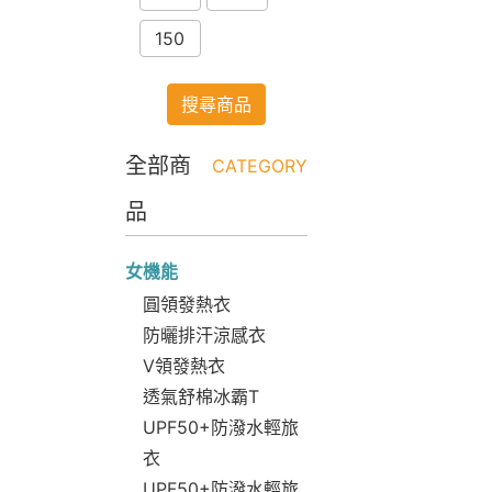
150
搜尋商品
全部商
CATEGORY
品
女機能
圓領發熱衣
防曬排汗涼感衣
V領發熱衣
透氣舒棉冰霸T
UPF50+防潑水輕旅
衣
UPF50+防潑水輕旅