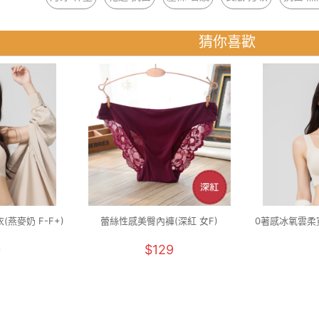
猜你喜歡
燕麥奶 F-F+)
蕾絲性感美臀內褲(深紅 女F)
0著感冰氧雲柔寬
0
$129