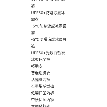
褲
UPF50+防曬涼感冰
霸衣
-5°C防曬涼感冰霸長
褲
-5°C防曬涼感冰霸短
褲
UPF50+光波白皙衣
冰柔休閒褲
輕動衣
智能活胸衣
活腿壓力褲
石墨烯塑燃褲
低腰抑菌內褲
中腰抑菌內褲
立領發熱衣