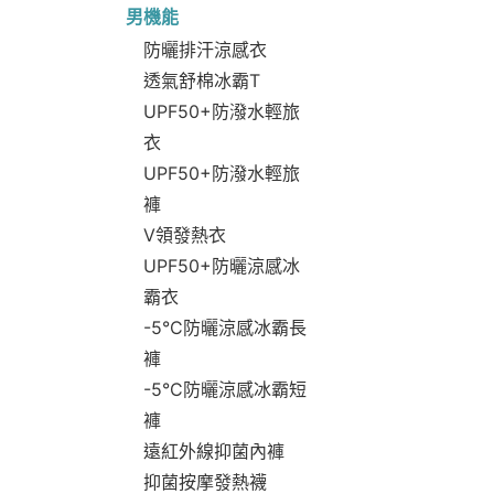
男機能
防曬排汗涼感衣
透氣舒棉冰霸T
UPF50+防潑水輕旅
衣
UPF50+防潑水輕旅
褲
V領發熱衣
UPF50+防曬涼感冰
霸衣
-5°C防曬涼感冰霸長
褲
-5°C防曬涼感冰霸短
褲
遠紅外線抑菌內褲
抑菌按摩發熱襪