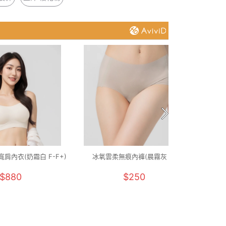
肩內衣(奶霜白 F-F+)
冰氧雲柔無痕內褲(晨霧灰 F)
石墨烯
$880
$250